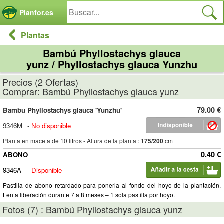
Panel de gestión de cookies
Planfor.es
Plantas
Bambú Phyllostachys glauca
yunz / Phyllostachys glauca Yunzhu
Precios (2 Ofertas)
Comprar: Bambú Phyllostachys glauca yunz
79.00 €
Bambu Phyllostachys glauca 'Yunzhu'
9346M
-
No disponible
Planta en maceta de 10 litros - Altura de la planta :
175/200
cm
0.40 €
ABONO
9346A
-
Disponible
Pastilla de abono retardado para ponerla al fondo del hoyo de la plantación.
Lenta liberación durante 7 a 8 meses – 1 sola pastilla por hoyo.
Fotos (7) : Bambú Phyllostachys glauca yunz