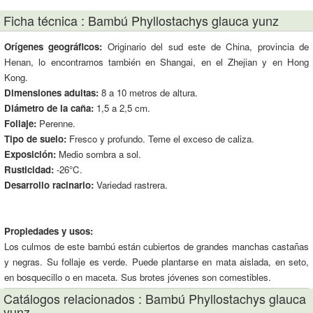
Ficha técnica : Bambú Phyllostachys glauca yunz
Orígenes geográficos:
Originario del sud este de China, provincia de
Henan, lo encontramos también en Shangai, en el Zhejian y en Hong
Kong.
Dimensiones adultas:
8 a 10 metros de altura.
Diámetro de la caña:
1,5 a 2,5 cm.
Follaje:
Perenne.
Tipo de suelo:
Fresco y profundo. Teme el exceso de caliza.
Exposición:
Medio sombra a sol.
Rusticidad:
-26°C.
Desarrollo racinario:
Variedad rastrera.
Propiedades y usos:
Los culmos de este bambú están cubiertos de grandes manchas castañas
y negras. Su follaje es verde. Puede plantarse en mata aislada, en seto,
en bosquecillo o en maceta. Sus brotes jóvenes son comestibles.
Catálogos relacionados : Bambú Phyllostachys glauca
yunz