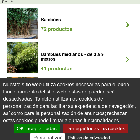
Bambúes
72 productos
Bambúes medianos - de 3 à 9
metros
41 productos
Nuestro sitio web utiliza cookies necesarias para el buen
Bambúes Phyllostachys
funcionamiento del sitio web; estas no pueden ser
27 productos
desactivadas. También utilizamos cookies de
personalización para facilitar su experiencia de navegación,
así como para la personalización de anuncios; rechazar
estas cookies puede limitar algunas funcionalidades.
OK, aceptar todas
Denegar todas las cookies
Personalizar
Política de privacidad
0