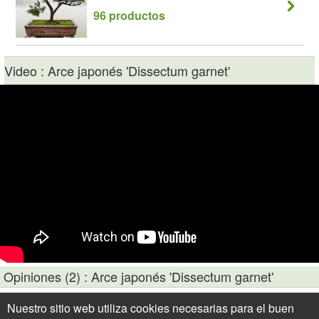
96 productos
Video : Arce japonés 'Dissectum garnet'
Opiniones (2) : Arce japonés 'Dissectum garnet'
27/03/2009 Recibi mi pedido en perfecto estado como siempre, un
Nuestro sitio web utiliza cookies necesarias para el buen
saludo