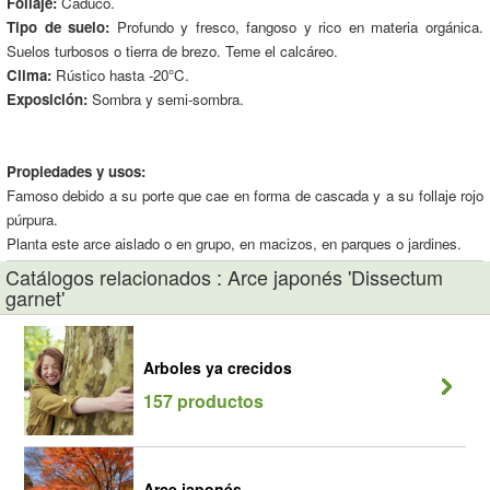
Follaje:
Caduco.
Tipo de suelo:
Profundo y fresco, fangoso y rico en materia orgánica.
Suelos turbosos o tierra de brezo. Teme el calcáreo.
Clima:
Rústico hasta -20°C.
Exposición:
Sombra y semi-sombra.
Propiedades y usos:
Famoso debido a su porte que cae en forma de cascada y a su follaje rojo
púrpura.
Planta este arce aislado o en grupo, en macizos, en parques o jardines.
Catálogos relacionados : Arce japonés 'Dissectum
garnet'
Arboles ya crecidos
157 productos
Arce japonés