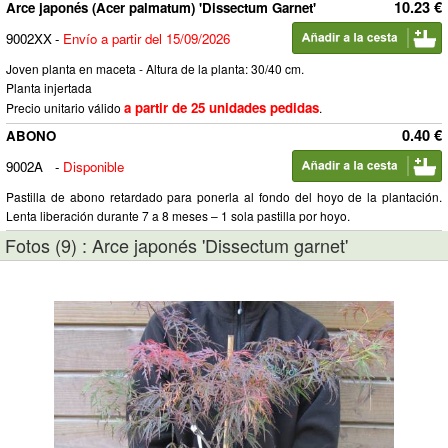
10.23 €
Arce japonés (Acer palmatum) 'Dissectum Garnet'
9002XX
-
Envío a partir del 15/09/2026
Joven planta en maceta - Altura de la planta: 30/40 cm.
Planta injertada
a partir de 25 unidades pedidas
Precio unitario válido
.
0.40 €
ABONO
9002A
-
Disponible
Pastilla de abono retardado para ponerla al fondo del hoyo de la plantación.
Lenta liberación durante 7 a 8 meses – 1 sola pastilla por hoyo.
Fotos (9) : Arce japonés 'Dissectum garnet'