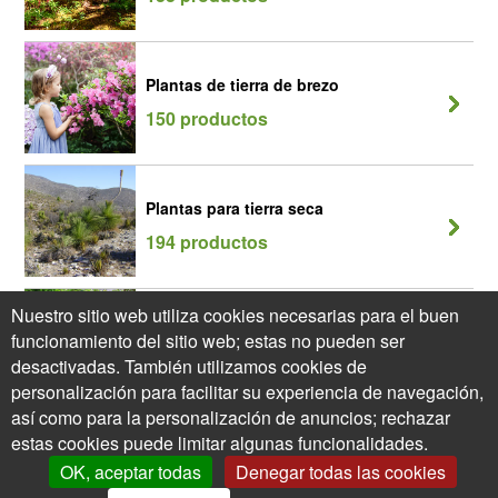
Plantas de tierra de brezo
150 productos
Plantas para tierra seca
194 productos
Nuestro sitio web utiliza cookies necesarias para el buen
Plantas por jardines de sombra
funcionamiento del sitio web; estas no pueden ser
187 productos
desactivadas. También utilizamos cookies de
personalización para facilitar su experiencia de navegación,
así como para la personalización de anuncios; rechazar
estas cookies puede limitar algunas funcionalidades.
OK, aceptar todas
Denegar todas las cookies