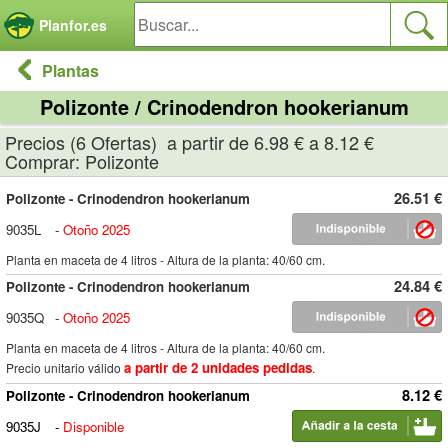
Panel de gestión de cookies
Planfor.es
Plantas
Polizonte / Crinodendron hookerianum
Precios (6 Ofertas) a partir de 6.98 € a 8.12 €
Comprar: Polizonte
26.51 €
Polizonte - Crinodendron hookerianum
9035L
-
Otoño 2025
Planta en maceta de 4 litros - Altura de la planta: 40/60 cm.
24.84 €
Polizonte - Crinodendron hookerianum
9035Q
-
Otoño 2025
Planta en maceta de 4 litros - Altura de la planta: 40/60 cm.
a partir de 2 unidades pedidas
Precio unitario válido
.
8.12 €
Polizonte - Crinodendron hookerianum
9035J
-
Disponible