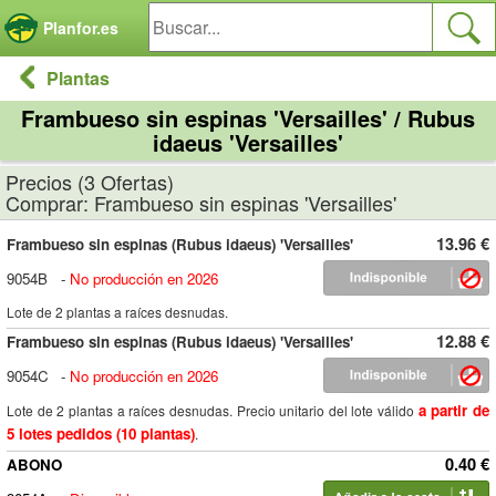
Panel de gestión de cookies
Planfor.es
Plantas
Frambueso sin espinas 'Versailles' / Rubus
idaeus 'Versailles'
Precios (3 Ofertas)
Comprar: Frambueso sin espinas 'Versailles'
13.96 €
Frambueso sin espinas (Rubus idaeus) 'Versailles'
9054B
-
No producción en 2026
Lote de 2 plantas a raíces desnudas.
12.88 €
Frambueso sin espinas (Rubus idaeus) 'Versailles'
9054C
-
No producción en 2026
a partir de
Lote de 2 plantas a raíces desnudas. Precio unitario del lote válido
5 lotes pedidos (10 plantas)
.
0.40 €
ABONO