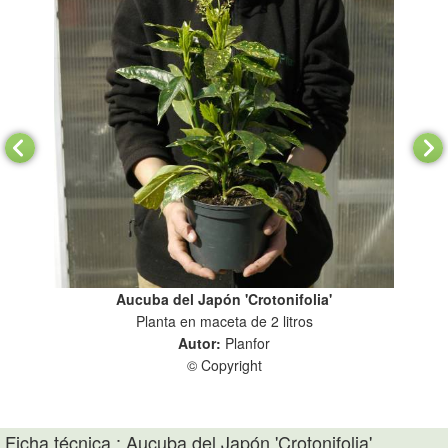
Aucuba del Japón 'Crotonifolia'
Planta en maceta de 2 litros
Pla
Autor:
Planfor
© Copyright
Ficha técnica : Aucuba del Japón 'Crotonifolia'