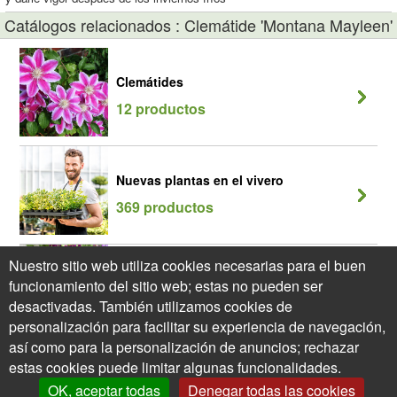
Catálogos relacionados : Clemátide 'Montana Mayleen'
Clemátides
12 productos
Nuevas plantas en el vivero
369 productos
Nuestro sitio web utiliza cookies necesarias para el buen
Plantas trepadoras
funcionamiento del sitio web; estas no pueden ser
90 productos
desactivadas. También utilizamos cookies de
personalización para facilitar su experiencia de navegación,
así como para la personalización de anuncios; rechazar
estas cookies puede limitar algunas funcionalidades.
OK, aceptar todas
Denegar todas las cookies