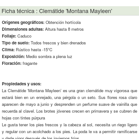
Ficha técnica : Clemátide 'Montana Mayleen'
Orígenes geográficos:
Obtención hortícola
Dimensiones adultas:
Altura hasta 8 metros
Follaje:
Caduco
Tipo de suelo:
Todos frescos y bien drenados
Clima:
Rústico hasta -15°C
Exposición:
Medio sombra a plena luz
Floración:
fragante
Propiedades y usos:
La Clemátide ‘Montana Mayleen’ es una gran clemátide muy vigorosa que
estará bien en un enrejado, una pérgola o un seto. Sus flores rosa claro
aparecen de mayo a junio y desprenden un perfume suave de vainilla que
recuerda al clavel. Los brotes jóvenes crecen en primavera y se cubren de
hojas con tintes púrpura
Le gusta tener los pies frescos y la cabeza al sol, necesita un riego ligero
y regular con un acolchado a los pies. La poda le va a permitir ramificarse
y darle vigor después de los inviernos fríos