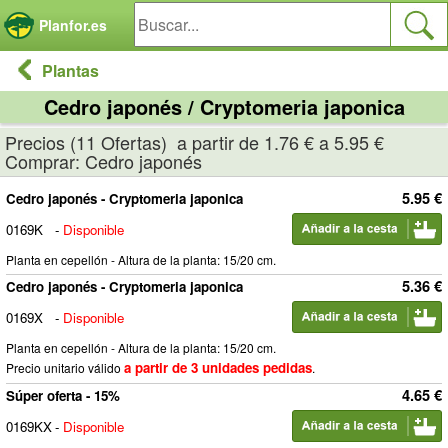
Panel de gestión de cookies
Planfor.es
Plantas
Cedro japonés / Cryptomeria japonica
Precios (11 Ofertas) a partir de 1.76 € a 5.95 €
Comprar: Cedro japonés
5.95 €
Cedro japonés - Cryptomeria japonica
0169K
-
Disponible
Planta en cepellón - Altura de la planta: 15/20 cm.
5.36 €
Cedro japonés - Cryptomeria japonica
0169X
-
Disponible
Planta en cepellón - Altura de la planta: 15/20 cm.
a partir de 3 unidades pedidas
Precio unitario válido
.
4.65 €
Súper oferta - 15%
0169KX
-
Disponible