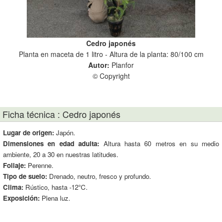
Cedro japonés
Planta en maceta de 1 litro - Altura de la planta: 80/100 cm
Pla
Autor:
Planfor
© Copyright
Ficha técnica : Cedro japonés
Lugar de origen:
Japón.
Dimensiones en edad adulta:
Altura hasta 60 metros en su medio
ambiente, 20 a 30 en nuestras latitudes.
Follaje:
Perenne.
Tipo de suelo:
Drenado, neutro, fresco y profundo.
Clima:
Rústico, hasta -12°C.
Exposición:
Plena luz.