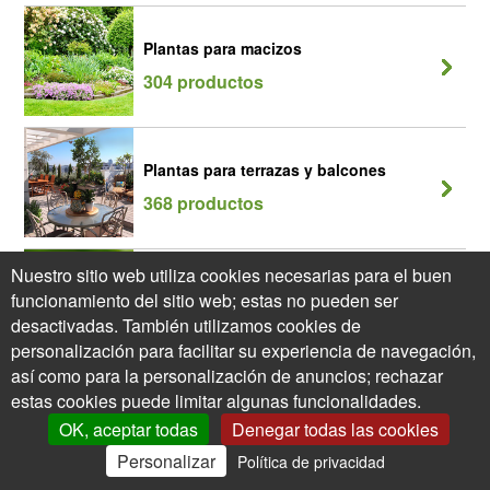
Plantas para macizos
304 productos
Plantas para terrazas y balcones
368 productos
Nuestro sitio web utiliza cookies necesarias para el buen
Seto Melífero
funcionamiento del sitio web; estas no pueden ser
205 productos
desactivadas. También utilizamos cookies de
personalización para facilitar su experiencia de navegación,
así como para la personalización de anuncios; rechazar
estas cookies puede limitar algunas funcionalidades.
OK, aceptar todas
Denegar todas las cookies
Personalizar
Política de privacidad
0
Mi Cuenta
Ofertas
Cesta