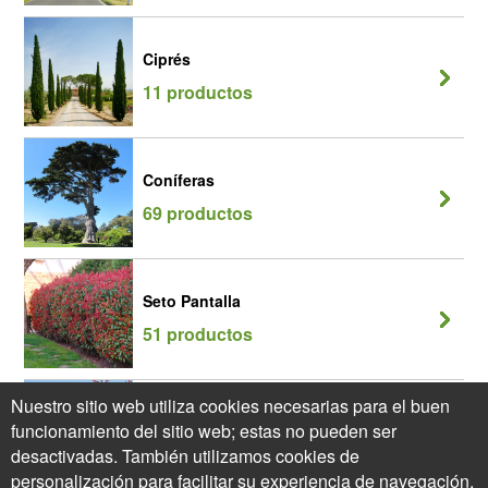
Ciprés
11 productos
Coníferas
69 productos
Seto Pantalla
51 productos
Nuestro sitio web utiliza cookies necesarias para el buen
Seto Perenne
funcionamiento del sitio web; estas no pueden ser
39 productos
desactivadas. También utilizamos cookies de
personalización para facilitar su experiencia de navegación,