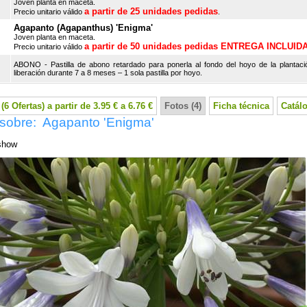
Joven planta en maceta.
a partir de 25 unidades pedidas
Precio unitario válido
.
Agapanto (Agapanthus) 'Enigma'
Joven planta en maceta.
a partir de 50 unidades pedidas ENTREGA INCLUID
Precio unitario válido
ABONO - Pastilla de abono retardado para ponerla al fondo del hoyo de la plantaci
liberación durante 7 a 8 meses – 1 sola pastilla por hoyo.
(6 Ofertas) a partir de 3.95 € a 6.76 €
Fotos (4)
Ficha técnica
Catál
 sobre: Agapanto 'Enigma'
show