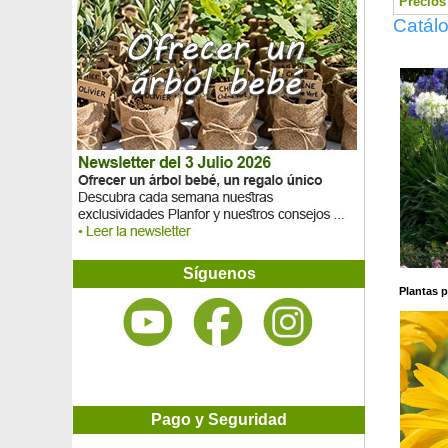
Precios 
Alfombra blanca
Catál
Alfombra Escleranto
Alfombra naranja
Alfombra roja
Alfombra rosa
Algarrobo
Aligustre común
Aligustre de California
Aligustre del Japón
Aliso
Aliso blanco
Aliso 'Imperialis'
Aliso italiano
Aliso rojo
Síguenos
Almendro
Plantas p
Almendro chino, Almendro de flores
Almendro enano auto-fértil
Almez
Alocasia negra, Alocasia amazónica
Aloe vera
Altea azul
Pago y Seguridad
Altea blanca
Altea blanco con corazón rojo