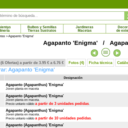
ientas
Bulbos y Semillas
Jardineras
Decor
dinería
Tierras Sustratos
Macetas
de exte
ntas
> Agapanto 'Enigma'
Agapanto 'Enigma' / Agapa
andarina
Mano de Buda
M
2 € - 72.31 €
21.59 € - 96.84 €
(6 Ofertas) a partir de 3.95 € a 6.76 €
Fotos (4)
Ficha técnica
Catál
ar: Agapanto 'Enigma'
Designación
Agapanto (Agapanthus) 'Enigma'
Joven planta en maceta
Agapanto (Agapanthus) 'Enigma'
Joven planta en maceta.
a partir de 3 unidades pedidas
Precio unitario válido
.
Agapanto (Agapanthus) 'Enigma'
Joven planta en maceta.
a partir de 10 unidades pedidas
Precio unitario válido
.
Agapanto (Agapanthus) 'Enigma'