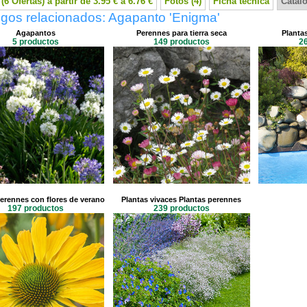
(6 Ofertas) a partir de 3.95 € a 6.76 €
Fotos (4)
Ficha técnica
Catál
ogos relacionados: Agapanto 'Enigma'
Agapantos
Perennes para tierra seca
Plantas
5 productos
149 productos
2
erennes con flores de verano
Plantas vivaces Plantas perennes
197 productos
239 productos