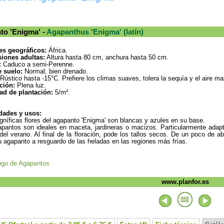
to 'Enigma' -
Agapanthus 'Enigma' (latín)
es geográficos:
África.
iones adultas:
Altura hasta 80 cm, anchura hasta 50 cm.
:
Caduco a semi-Perenne.
e suelo:
Normal, bien drenado.
Rústico hasta -15°C. Prefiere los climas suaves, tolera la sequía y el aire ma
ción:
Plena luz.
ad de plantación:
5/m².
dades y usos:
níficas flores del agapanto 'Enigma' son blancas y azules en su base.
pantos son ideales en maceta, jardineras o macizos. Particularmente adapta
 del verano. Al final de la floración, pode los tallos secos. De un poco de
 agapanto a resguardo de las heladas en las regiones más frías.
ogo de Agapantos
www.planfor.es