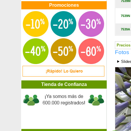
7539M
Acacia 'Casque rouge'
Promociones
Acacia de 3 espinas 'inermis'
Acacia de Constantinopla 'Chocolate Fountain'
7539N
Acacia de Constantinopla 'Ombrella'
Acacia de Constantinopla 'Summer chocolate'
7539A
Acacia del Japón
Acebo
Acebo 'Alaska'
Precios 
Acebo 'Argenteomarginata'
Fotos
Acebo chino de hojas variadas
⯈ Slide
Acebo crenata bola
Acebo crenata 'Dark Green'
Acebo crenata 'Green Hedge'
Acebo crenata 'Jenny'
Tienda de Confianza
Acebo crenata podado
Acebo de Burkwood
Acebo 'Red Tips'
Acirón
Actinidia kolomikta
Adelfa amarilla
Adelfa blanca
Adelfa roja