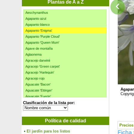
Adelfa rosa
Plantas de A a Z
Aechmea, base plateada
Aeschynanthus
Agapanto azul
Agapanto blanco
Agapanto 'Enigma'
Agapanto 'Purple Cloud'
Agapanto 'Queen Mum'
Agave de montaña
Aglaonema
Agracejo darwinii
Agracejo 'Green carpet'
Agracejo 'Harlequin'
Agracejo rojo
Aguacate 'Bacon'
Agapan
Aguacate 'Ettinger'
Copyrig
Aguacate 'Fuerte'
Clasificación de la lista por:
Aguacate 'Hass'
Ajedrea
Ajenjo
Política de calidad
Akebia de cinco hojas
Precios 
Albahaca
•
El jardín para los listos
Ficha 
Albaricoque-Ciruela Mirabelle Pluot 'Aprimira'