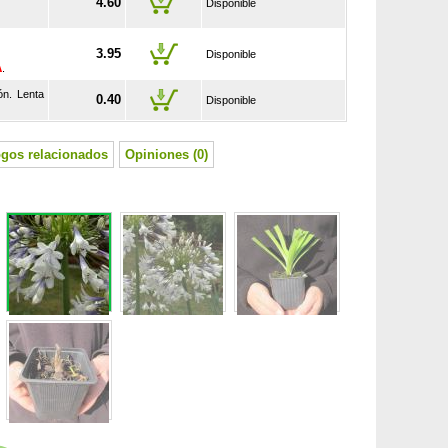
4.60
Disponible
3.95
Disponible
A
.
ón. Lenta
0.40
Disponible
ogos relacionados
Opiniones (0)