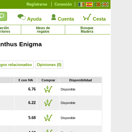
Regístrarse
Conexión
Ayuda
Cuenta
Cesta
ación
Ideas de
Bosque
riores
regalos
Madera
nthus Enigma
anzano 'Belchard Chantecler'
Manzano con carne roja
18.55 € - 69.79 €
64.50 € - 75.20 €
ogos relacionados
Opiniones (0)
€ con IVA
Comprar
Disponibilidad
6.76
Disponible
6.22
Disponible
5.68
Disponible