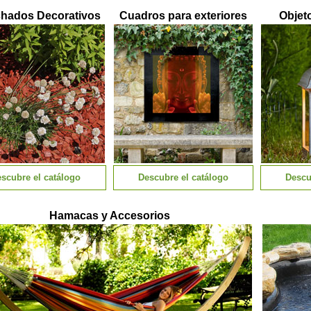
hados Decorativos
Cuadros para exteriores
Objet
scubre el catálogo
Descubre el catálogo
Descu
Hamacas y Accesorios