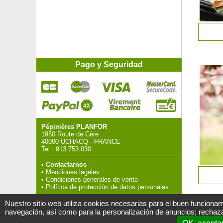
Pago y Seguridad
Pépinières PLANFOR
1950 Route de Cère
40090 UCHACQ - FRANCE
Tel :
913.753.030
•
Contactarnos
•
Menciones legales
•
Condiciones generales de venta
•
Política de protección de datos personales
Nuestro sitio web utiliza cookies necesarias para el buen funcionam
navegación, así como para la personalización de anuncios; rechaza