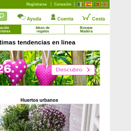
Regístrarse
Conexión
Ayuda
Cuenta
Cesta
ación
Ideas de
Bosque
eriores
regalos
Madera
timas tendencias en linea
Acebo
Acebo crenata bola
1.65 € - 4.92 €
21.04 € - 41.66 €
Huertos urbanos