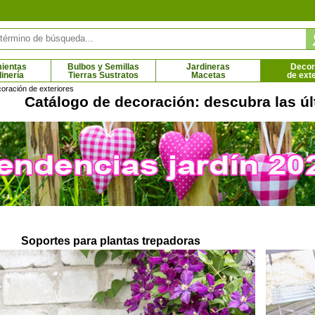
ientas
Bulbos y Semillas
Jardineras
Decor
dinería
Tierras Sustratos
Macetas
de ext
oración de exteriores
Catálogo de decoración: descubra las úl
acia blanca
Acacia de Constantinopla 'Ombrella'
1 € - 8.61 €
9.69 € - 96.84 €
Soportes para plantas trepadoras