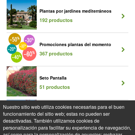
Plantas por jardines mediterráneos
192 productos
Promociones plantas del momento
367 productos
Seto Pantalla
51 productos
Nuestro sitio web utiliza cookies necesarias para el buen
Seto Perenne
funcionamiento del sitio web; estas no pueden ser
39 productos
desactivadas. También utilizamos cookies de
personalización para facilitar su experiencia de navegación,
así como para la personalización de anuncios; rechazar