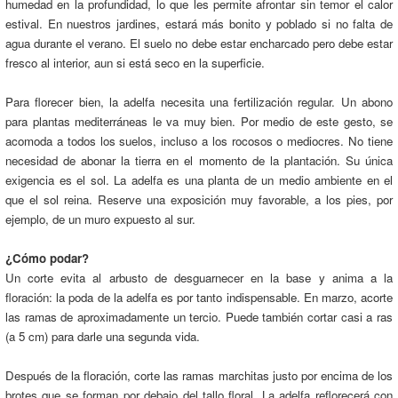
humedad en la profundidad, lo que les permite afrontar sin temor el calor
estival. En nuestros jardines, estará más bonito y poblado si no falta de
agua durante el verano. El suelo no debe estar encharcado pero debe estar
fresco al interior, aun si está seco en la superficie.
Para florecer bien, la adelfa necesita una fertilización regular. Un abono
para plantas mediterráneas le va muy bien. Por medio de este gesto, se
acomoda a todos los suelos, incluso a los rocosos o mediocres. No tiene
necesidad de abonar la tierra en el momento de la plantación. Su única
exigencia es el sol. La adelfa es una planta de un medio ambiente en el
que el sol reina. Reserve una exposición muy favorable, a los pies, por
ejemplo, de un muro expuesto al sur.
¿Cómo podar?
Un corte evita al arbusto de desguarnecer en la base y anima a la
floración: la poda de la adelfa es por tanto indispensable. En marzo, acorte
las ramas de aproximadamente un tercio. Puede también cortar casi a ras
(a 5 cm) para darle una segunda vida.
Después de la floración, corte las ramas marchitas justo por encima de los
brotes que se forman por debajo del tallo floral. La adelfa reflorecerá con