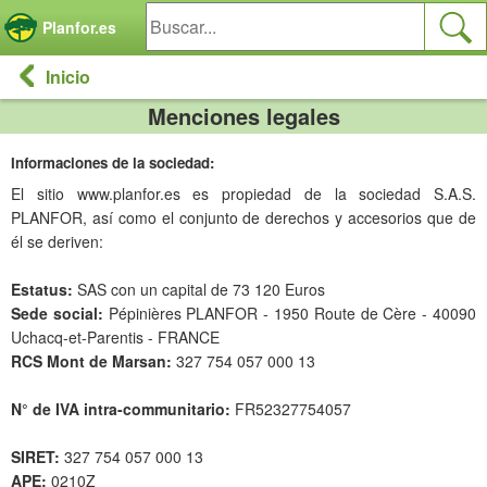
Panel de gestión de cookies
Planfor.es
Inicio
Menciones legales
Informaciones de la sociedad:
El sitio www.planfor.es es propiedad de la sociedad S.A.S.
PLANFOR, así como el conjunto de derechos y accesorios que de
él se deriven:
Estatus:
SAS con un capital de 73 120 Euros
Sede social:
Pépinières PLANFOR - 1950 Route de Cère - 40090
Uchacq-et-Parentis - FRANCE
RCS Mont de Marsan:
327 754 057 000 13
N° de IVA intra-communitario:
FR52327754057
SIRET:
327 754 057 000 13
APE:
0210Z