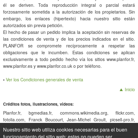
él se deriven. Toda reproducción integral o parcial estará
forzosamente sometida a la autorización de los propietarios. Sin
embargo, los enlaces (hipertexto) hacia nuestro sitio están
autorizados sin previa petición.
El hecho de pasar un pedido implica la aceptación sin reservas de
las condiciones de venta y de los precios indicados en el sitio.
PLANFOR se compromete recíprocamente a respetar las
obligaciones que le incumben. Estas condiciones se aplican
exclusivamente a todo pedido hecho vía los sitios www.planfor.fr,
www.planfor.es y www.planfor.co.uk o por teléfono.
•
Ver los Condiciones generales de venta
Inicio
Créditos fotos, ilustraciones, vídeos:
Planfor.fr, bgmedias.fr, commons.wikimedia.org, flickr.com,
fotolia.com, Franck Boucourt, Jean-Michel Groult, picsell-pro.fr,
shutterstock.com, stock.adobe.com, visionspictures.com
Nuestro sitio web utiliza cookies necesarias para el buen
funcionamiento del sitio web; estas no pueden ser
Inicio