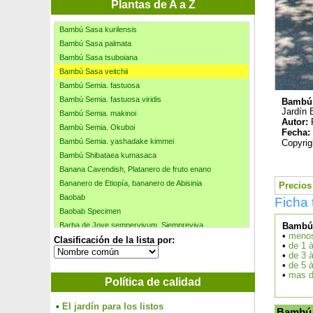
Bambú Pleioblastus shibu. Tsuboii
Plantas de A a Z
Bambú Sasaella m. Albostriata
Bambú Sasa kurilensis
Bambú Sasa palmata
Bambú Sasa tsuboiana
Bambú Sasa veitchii
Bambú Semia. fastuosa
Bambú Semia. fastuosa viridis
Bambú 
Jardín 
Bambú Semia. makinoi
Autor:
Bambú Semia. Okuboi
Fecha:
Bambú Semia. yashadake kimmei
Copyrig
Bambú Shibataea kumasaca
Banana Cavendish, Platanero de fruto enano
Bananero de Etiopía, bananero de Abisinia
Precios 
Baobab
Ficha 
Baobab Specimen
Barba de Jove sempervivum, Siempreviva
Bambúe
•
menos
Clasificación de la lista por:
Baron Rojo
•
de 1 
Barrón
•
de 3 
•
de 5 
Baya de mayo, Madreselva comestible
•
mas d
Política de calidad
Baya de perdiz
Baya porcelana
•
El jardín para los listos
Beaucarnea recurvata, Pie de elefante
Bambú 