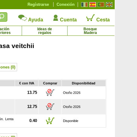
Regístrarse
Conexión
Ayuda
Cuenta
Cesta
ación
Ideas de
Bosque
riores
regalos
Madera
sa veitchii
Pino silvestre
Planta prohibida en España-Budelia Tricolor
0.49 € - 16.77 €
9.69 € - 16.77 €
ones (0)
€ con IVA
Comprar
Disponibilidad
13.75
Otoño 2026
12.75
Otoño 2026
ón. Lenta
0.40
Disponible