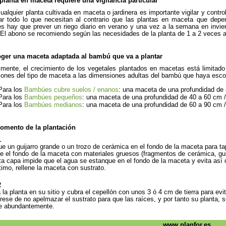
planta en maceta requiere una vigilancia particular
alquier planta cultivada en maceta o jardinera es importante vigilar y controla
r todo lo que necesitan al contrario que las plantas en maceta que depen
 hay que prever un riego diario en verano y una vez a la semana en invie
 El abono se recomiendo según las necesidades de la planta de 1 a 2 veces a
oger una maceta adaptada al bambú que va a plantar
mente, el crecimiento de los vegetales plantados en macetas está limitado 
ones del tipo de maceta a las dimensiones adultas del bambú que haya esco
Para los
Bambúes cubre suelos / enanos
: una maceta de una profundidad de 
Para los
Bambúes pequeños
: una maceta de una profundidad de 40 a 60 cm /
Para los
Bambúes medianos
: una maceta de una profundidad de 60 a 90 cm 
momento de la plantación
1
ue un guijarro grande o un trozo de cerámica en el fondo de la maceta para tap
ne el fondo de la maceta con materiales gruesos (fragmentos de cerámica, guij
a capa impide que el agua se estanque en el fondo de la maceta y evita así 
ltimo, rellene la maceta con sustrato.
2
 la planta en su sitio y cubra el cepellón con unos 3 ó 4 cm de tierra para evi
rese de no apelmazar el sustrato para que las raíces, y por tanto su planta, 
ue abundantemente.
www.planfor.es