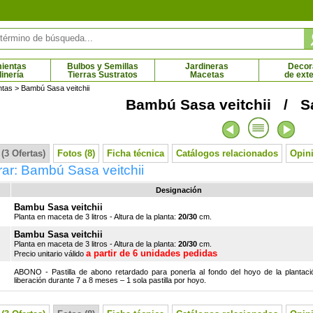
ientas
Bulbos y Semillas
Jardineras
Decor
dinería
Tierras Sustratos
Macetas
de exte
ntas
> Bambú Sasa veitchii
Bambú Sasa veitchii / Sa
o piñonero
Pino rojo japonés
 € - 129.31 €
12.93 € - 59.95 €
(3 Ofertas)
Fotos (8)
Ficha técnica
Catálogos relacionados
Opini
ar: Bambú Sasa veitchii
Designación
Bambu Sasa veitchii
Planta en maceta de 3 litros - Altura de la planta:
20/30
cm.
Bambu Sasa veitchii
Planta en maceta de 3 litros - Altura de la planta:
20/30
cm.
a partir de 6 unidades pedidas
Precio unitario válido
ABONO - Pastilla de abono retardado para ponerla al fondo del hoyo de la plantaci
liberación durante 7 a 8 meses – 1 sola pastilla por hoyo.