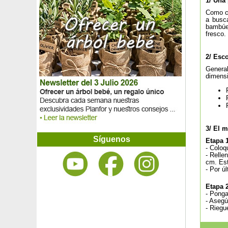
1/ Una 
Brezo enano blanco
Como cu
Brezo enano Limoncello
a busca
Brezo enano rojo
bambúes
Brezo enano rosa
fresco.
Brezo rosa de Cornualles
Budelia Amarillo 'Sungold'
2/ Esc
Budelia Bicolor 'Flower Power'
General
Buganvilla 2 colores
dimensi
Buganvilla blanca
Buganvilla malva
Buganvilla naranja
Buganvilla roja
Buganvilla rosa
3/ El 
Cafetero
Síguenos
Etapa 
Cafetero de Kentucky, Raigón del Canadá
- Coloq
- Relle
Calamondín
cm. Est
Calathea, follaje de cebra
- Por ú
Calathea, follaje lanceolado
Calathea, follaje rosa
Etapa 
- Ponga
Calathea, follaje verde
- Asegú
Calathea, follaje verde y blanco
- Rieg
Calicarpa blanco
Calicarpa malva