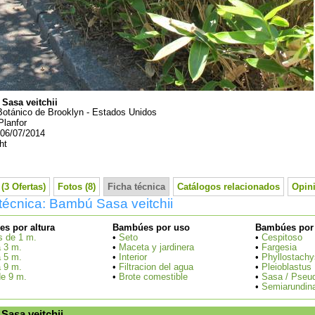
Sasa veitchii
Botánico de Brooklyn - Estados Unidos
Planfor
06/07/2014
ht
(3 Ofertas)
Fotos (8)
Ficha técnica
Catálogos relacionados
Opini
técnica: Bambú Sasa veitchii
s por altura
Bambúes por uso
Bambúes por
 de 1 m.
•
Seto
•
Cespitoso
à 3 m.
•
Maceta y jardinera
•
Fargesia
à 5 m.
•
Interior
•
Phyllostachy
à 9 m.
•
Filtracion del agua
•
Pleioblastus
e 9 m.
•
Brote comestible
•
Sasa / Pseu
•
Semiarundina
Sasa veitchii