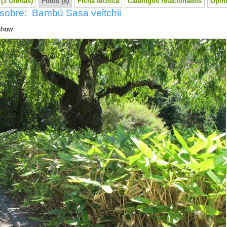
(3 Ofertas)
Fotos (8)
Ficha técnica
Catálogos relacionados
Opini
 sobre: Bambú Sasa veitchii
show