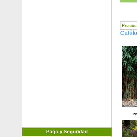
Camelia campestre 'High Fragrance'
Camelia de Japón bicolor
Camelia de Japón 'Black Lace'
Camelia de Japón blanca
Precios 
Camelia de Japón 'Brushfield’s Yellow'
Catálo
Camelia de Japón 'Debbie'
Camelia de Japón 'Margaret Davis'
Camelia de Japón 'Nuccio's Cameo'
Camelia de Japón 'Nuccio's Gem'
Camelia de Japón 'Nuccio's Jewel'
Camelia de Japón roja
Camelia de Japón 'Tom Knudsen'
Camelia de otoño 'Plantation Pink'
Camelia de otoño 'Versicolor'
Camelia de otoño 'Yuletide'
Camelia transnokoensis
Campanilla
Campanilla azul
Pl
Campanilla de las murallas
Campanilla de murallas Blanca
Campánula piramidal azul, Campanilla
Pago y Seguridad
Campánula piramidal blanca, Campanilla