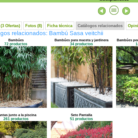
(3 Ofertas)
Fotos (8)
Ficha técnica
Catálogos relacionados
Opini
gos relacionados: Bambú Sasa veitchii
Bambúes
Bambúes para maceta y jardinera
Bambúes peq
72 productos
34 productos
1
antas junto a la piscina
Seto Pantalla
261 productos
51 productos