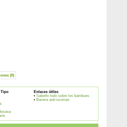
ones (0)
 Tipo
Enlaces útiles
•
Saberlo todo sobre los bambues
•
Barrera anti-rizomas
s
dosasa
ria