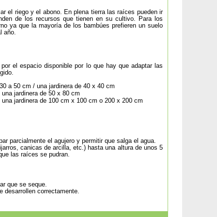
r el riego y el abono. En plena tierra las raíces pueden ir
den de los recursos que tienen en su cultivo. Para los
rno ya que la mayoría de los bambúes prefieren un suelo
l año.
por el espacio disponible por lo que hay que adaptar las
gido.
30 a 50 cm / una jardinera de 40 x 40 cm
 una jardinera de 50 x 80 cm
/ una jardinera de 100 cm x 100 cm o 200 x 200 cm
ar parcialmente el agujero y permitir que salga el agua.
arros, canicas de arcilla, etc.) hasta una altura de unos 5
que las raíces se pudran.
tar que se seque.
se desarrollen correctamente.