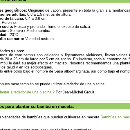
es geográficos:
Originario de Japón, presente en toda la gran isla montaños
iones adultas:
0,8 a 1,5 metros de altura.
ro de la caña:
0,4 a 0,8 cm.
:
Perenne.
e suelo:
Fresco y profundo. Teme el exceso de caliza.
ción:
Sombra / Medio sombra.
idad:
-23°C.
llo racinario:
Variedad rastrera.
dades y usos:
mos de este bambú son delgados y ligeramente violáceos, llevan vainas r
de 20 a 25 cm de largo por 5 cm de ancho. En invierno, todo el contorno del f
mbú le dará su mejor efecto en macizo. Nosotros recomendamos una plantac
 los talud y en los sotobosques.
o entre otros bajo el nombre de Sasa albo-marginata, así como bajo el nomb
búes sasa también se puede utilizar alrededor de una piscina.
lantar alrededor de una piscina ?
Por Jean-Michel Groult.
os para plantar su bambú en maceta:
as variedades de bambúes que pueden cultivarse en maceta
Bambúes en macet