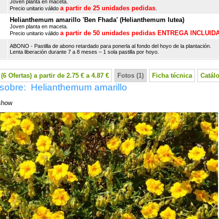
Joven planta en maceta.
a partir de 25 unidades pedidas
Precio unitario válido
.
Helianthemum amarillo 'Ben Fhada' (Helianthemum lutea)
Joven planta en maceta.
a partir de 50 unidades pedidas ENTREGA INCLUID
Precio unitario válido
ABONO - Pastilla de abono retardado para ponerla al fondo del hoyo de la plantación.
Lenta liberación durante 7 a 8 meses – 1 sola pastilla por hoyo.
(6 Ofertas) a partir de 2.75 € a 4.87 €
Fotos (1)
Ficha técnica
Catál
 sobre: Helianthemum amarillo
show