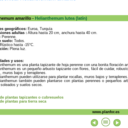
themum amarillo -
Helianthemum lutea (latín)
es geográficos:
Euroa, Turquía
iones adultas :
Altura hasta 20 cm, anchura hasta 40 cm.
:
Perenne.
e suelo:
Todos.
Rústico hasta -15°C.
ción:
Plena luz.
dades y usos:
anthemum es una planta tapizante de hoja perenne con una bonita floración a
anthemum es un pequeño arbusto tapizante con flores, fácil de cuidar, robusto
s, muros bajos y terraplenes.
ianthemum pueden utilizarse para plantar rocallas, muros bajos y terraplenes
ianthemun también pueden plantarse con plantas perennes o pequeños arbu
 soleados y suelos secos.
 de plantas tapizantes o cubresuelos
 de plantas para tierra seca
www.planfor.es