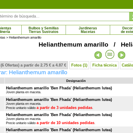
ientas
Bulbos y Semillas
Jardineras
Decor
dinería
Tierras Sustratos
Macetas
de exte
ntas
> Helianthemum amarillo
Helianthemum amarillo / Hel
Arce rojo
Arce tridente
 € - 64.87 €
14.01 € - 69.79 €
(6 Ofertas) a partir de 2.75 € a 4.87 €
Fotos (1)
Ficha técnica
Catál
ar: Helianthemum amarillo
Designación
Helianthemum amarillo 'Ben Fhada' (Helianthemum lutea)
Joven planta en maceta.
Helianthemum amarillo 'Ben Fhada' (Helianthemum lutea)
Joven planta en maceta.
a partir de 3 unidades pedidas
Precio unitario válido
.
Helianthemum amarillo 'Ben Fhada' (Helianthemum lutea)
Joven planta en maceta.
a partir de 10 unidades pedidas
Precio unitario válido
.
Helianthemum amarillo 'Ben Fhada' (Helianthemum lutea)