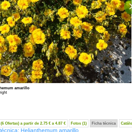
themum amarillo
ight
(6 Ofertas) a partir de 2.75 € a 4.87 €
Fotos (1)
Ficha técnica
Catál
técnica: Helianthemum amarillo