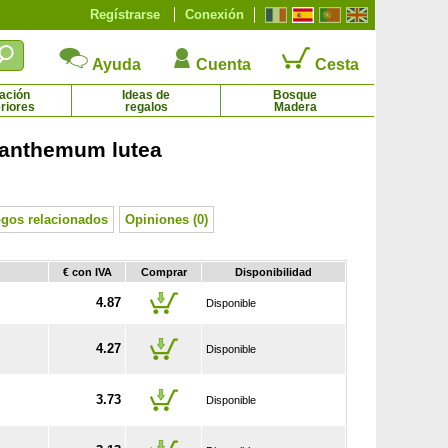
Regístrarse
Conexión
Ayuda
Cuenta
Cesta
ación
Ideas de
Bosque
riores
regalos
Madera
ianthemum lutea
Aronia melanocarpa
Astilbe Blanco
2.45 € - 8.12 €
2.44 € - 4.92 €
ogos relacionados
Opiniones (0)
€ con IVA
Comprar
Disponibilidad
4.87
Disponible
4.27
Disponible
3.73
Disponible