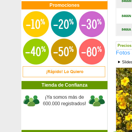
8466M
Griselina
Promociones
Grosella espinosa
Grosellero de los Alpes
8466N
Grosellero ornamental
Grosellero rojo
8466A
Guayaba fresa
Guayabo de Chile 'Flambeau' -
Guayabo peruano, Guayabo cereza
Precios 
Guillomo
Fotos
Guillomo del Canadá
⯈ Slide
Gunnera de Magellan
Hakonechloa macra
Halesia, Árbol de campanillas plateadas
Hamamelis 'Arnold Promise'
Tienda de Confianza
Hamamelis 'Diane'
Hamamelis 'Feuerzauber'
Hamamelis 'Yamina'
Haya
Haya antártica, ñire
Haya de flores tricolores
Haya llorona
Haya purpúrea