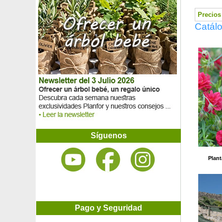
Higuera 'Ice Crystal'
Higuera 'Noire de Bellone'
Precios 
Higuera 'Noire de Caromb'
Catálo
Higuera 'Violette de Solliès'
Hiperico rastrero
Hisopo de anís, Hisopo gigante azul
Hoheria 'Stardust'
Hoja de ostra, Planta ostra
Hortensia 'Adria'
Hortensia de hojas de roble
Hortensia de panículas 'Kyushu'
Hortensia de panículas 'Limelight'
Hortensia de panículas 'Vanille Fraise'
Hortensia de Virginia 'Annabelle'
Síguenos
Hortensia 'Leuchtfeuer'
Hortensia lila
Plant
Hortensia 'Marie Claire'
Hortensia 'Merveille Sanguine'
Hortensia 'Mme Emile Mouillère'
Hortensia 'Mousmée'
Hortensia 'Renata Blue'
Pago y Seguridad
Hortensia 'Rotschwanz'
Hortensia serrata 'Preziosa'