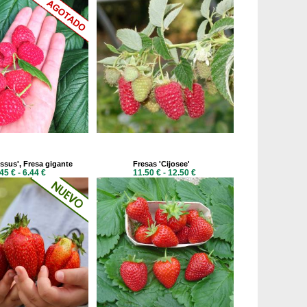
ssus', Fresa gigante
Fresas 'Cijosee'
45 € - 6.44 €
11.50 € - 12.50 €