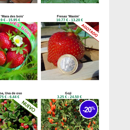
 'Mara des bois'
Fresas 'Maxim'
19 € - 15.95 €
10.77 € - 13.20 €
a, Uva de oso
Goji
75 € - 6.44 €
3.25 € - 24.50 €