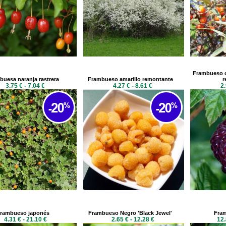
Frambueso c
buesa naranja rastrera
Frambueso amarillo remontante
r
3.75 € - 7.04 €
4.27 € - 8.61 €
2.
rambueso japonés
Frambueso Negro 'Black Jewel'
Fram
4.31 € - 21.10 €
2.65 € - 12.28 €
12.