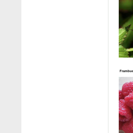
Aligustre común
Aligustre de California
Aligustre del Japón
Aliso
Aliso blanco
Aliso 'Imperialis'
Aliso italiano
Aliso rojo
Almendro
Almendro chino, Almendro de flores
Almendro enano auto-fértil
Almez
Frambues
Alocasia negra, Alocasia amazónica
Aloe vera
Altea azul
Altea blanca
Altea blanco con corazón rojo
Altea 'Hamabo'
Altea rosa
Altramuz, Lupino azul
Altramuz, Lupino blanco
Altramuz, Lupino rojo