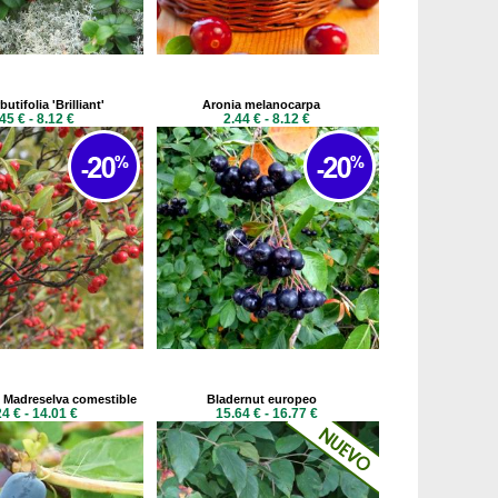
utifolia 'Brilliant'
Aronia melanocarpa
45 € - 8.12 €
2.44 € - 8.12 €
 Madreselva comestible
Bladernut europeo
24 € - 14.01 €
15.64 € - 16.77 €