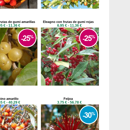
rutas de gumi amarillas
Eleagno con frutas de gumi rojas
95 € - 11.36 €
6.95 € - 11.36 €
ino amarillo
Feijoa
45 € - 40.29 €
3.75 € - 56.78 €