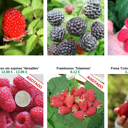
o sin espinas 'Versailles'
Frambueso 'Tulameen'
Fresa 'Colo
12.88 € - 13.96 €
8.12 €
3.