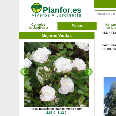
Panel de gestión de cookies
Consejos
Herram
Plantas
de Jardinería
de jar
Inicio
>
Pla
Mejores Ventas
Descubra 
Rosal paisajís
sin culti
Do
2.9
 'Yellow Fairy'
Rosal paisajístico blanco 'White Fairy'
 €
2.65 € - 8.12 €