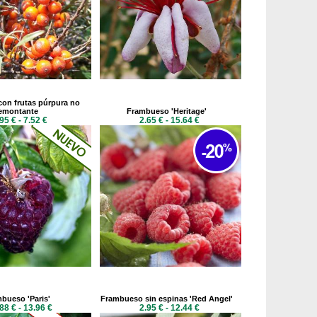
on frutas púrpura no
emontante
Frambueso 'Heritage'
95 € - 7.52 €
2.65 € - 15.64 €
bueso 'Paris'
Frambueso sin espinas 'Red Angel'
88 € - 13.96 €
2.95 € - 12.44 €