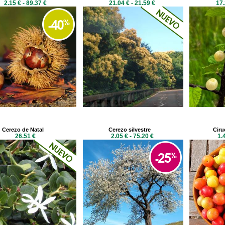
2.15 € - 89.37 €
21.04 € - 21.59 €
17.
Cerezo de Natal
Cerezo silvestre
Ciru
26.51 €
2.05 € - 75.20 €
1.