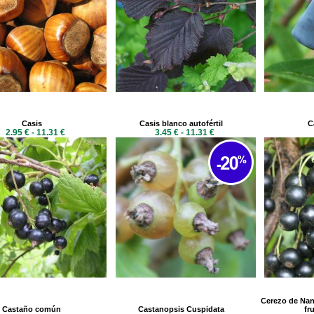
Casis
Casis blanco autofértil
C
2.95 € - 11.31 €
3.45 € - 11.31 €
Cerezo de Nan
Castaño común
Castanopsis Cuspidata
fr