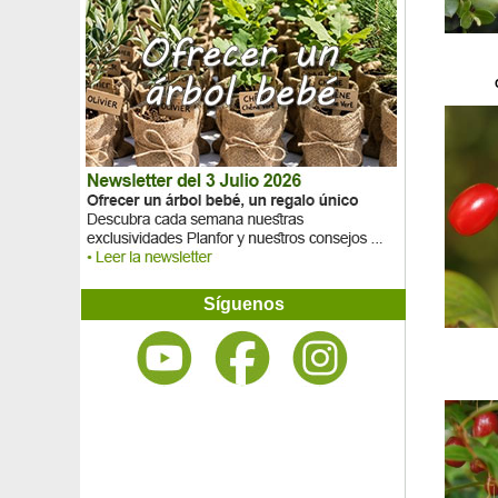
Agapanto 'Purple Cloud'
Agapanto 'Queen Mum'
Agave de montaña
Aglaonema
Agracejo darwinii
Agracejo 'Green carpet'
Agracejo 'Harlequin'
Agracejo rojo
Aguacate 'Bacon'
Aguacate 'Ettinger'
Aguacate 'Fuerte'
Aguacate 'Hass'
Ajedrea
Ajenjo
Síguenos
Akebia de cinco hojas
Albahaca
Albaricoque-Ciruela Mirabelle Pluot 'Aprimira'
Albaricoque-Ciruela Pluot 'Dapple Dandy'
Albaricoquero 'Bergeron'
Albaricoquero 'Canino'
Albaricoquero enano auto fértil
Albaricoquero japonés
Albaricoquero japonés llorón