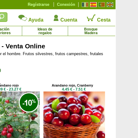
Regístrarse
Conexión
Ayuda
Cuenta
Cesta
ación
Ideas de
Bosque
riores
regalos
Madera
 - Venta Online
 el hombre. Frutos silvestres, frutos campestres, frutales
Salvia
Salvia de Graham
2.45 € - 5.95 €
2.25 € - 15.69 €
)
ándano rojo
Arandano rojo, Cranberry
89 € - 23.27 €
4.45 € - 7.51 €