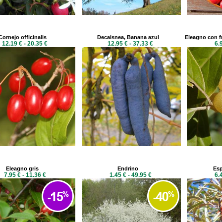
Cornejo officinalis
Decaisnea, Banana azul
Eleagno con f
12.19 € - 20.35 €
12.95 € - 37.33 €
6.
Eleagno gris
Endrino
Esp
7.95 € - 11.36 €
1.45 € - 49.95 €
6.