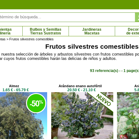
ientas
Bulbos y Semillas
Jardineras
Decor
dinería
Tierras Sustratos
Macetas
de exte
ntas
> Frutos silvestres comestibles
Frutos silvestres comestibles
nuestra selección de árboles y arbustos silvestres con frutos comestibles por
tico rosa oscuro 'Fairy
Rosal paisajístico rosa 'The Fairy'
var cuyos frutos comestibles harán las delicias de niños y adultos.
2.65 € - 7.52 €
nkerrood'
8 € - 5.36 €
93 referencia(s) - - 1 page(s
Almez
Arándano enano autofértil
Ar
1.65 € - 65.79 €
20.50 € - 21.10 €
5.