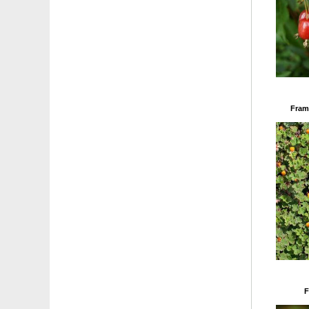
Albaricoquero 'Rouge du Roussillon'
Albaricoquero Tardif de Tarbes'
Alborada
Alborada rosa
Alcachofa China
Alcaparra
Alcornoque
Fram
Alerce de Europa
Alerce del Japón
Alerce del Japón llorón
Alerce híbrido
Alfiletero Blanco
Alfiletero Rojo
Alfiletero Rosa
Alfombra amarilla
Alfombra bicolor
Alfombra blanca
Alfombra Escleranto
Alfombra naranja
Alfombra roja
Alfombra rosa
F
Algarrobo