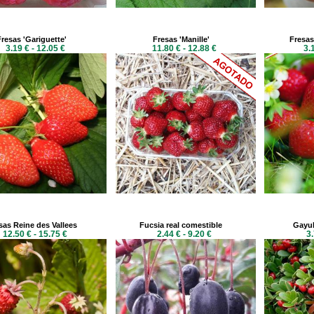
Fresas 'Gariguette'
Fresas 'Manille'
Fresas
3.19 € - 12.05 €
11.80 € - 12.88 €
3.
sas Reine des Vallees
Fucsia real comestible
Gayub
12.50 € - 15.75 €
2.44 € - 9.20 €
3.