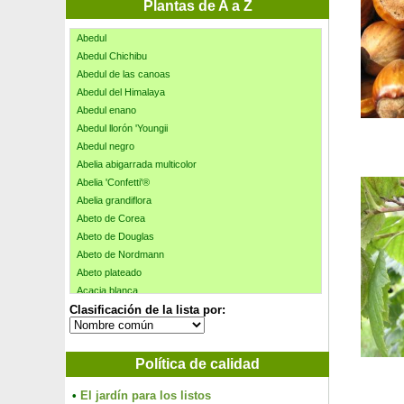
Plantas de A a Z
Abedul
Abedul Chichibu
Abedul de las canoas
Abedul del Himalaya
Abedul enano
Abedul llorón 'Youngii
Abedul negro
Abelia abigarrada multicolor
Abelia 'Confetti'®
Abelia grandiflora
Abeto de Corea
Abeto de Douglas
Abeto de Nordmann
Abeto plateado
Acacia blanca
Clasificación de la lista por:
Acacia 'Casque rouge'
Acacia de 3 espinas 'inermis'
Acacia de Constantinopla 'Chocolate Fountain'
Política de calidad
Acacia de Constantinopla 'Ombrella'
Acacia de Constantinopla 'Summer chocolate'
•
El jardín para los listos
Acacia del Japón