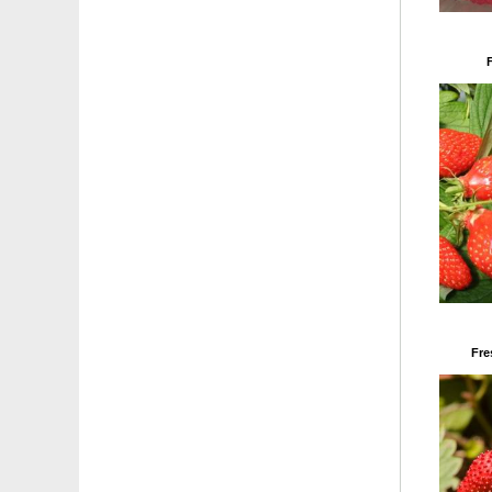
Altramuz, Lupino rosa
Amapola de Oriente blanca
Amapola de Oriente naranja
Amapola de Oriente roja
Amapola de Oriente rosa
Andrómeda, Enquianto
Anémona Japonesa blanca
Anémona Japonesa rosa
Anémona Japonesa rosa oscuro
Anturio de flores blancas
Anturio de flores rojas
Anturio de flores rosas
Aquílea de porte tapizante
Aquilea milhojas amarilla, Milenrama amarilla
Aquilea milhojas blanca, Milenrama blanca
Aquilea milhojas naranja, Milenrama naranja
Fre
Aquilea milhojas roja, Milenrama roja
Aquilea milhojas rosa, Milenrama rosa
Aquilea milhojas Summer Pastels, Milenrama Summer
Aquilegia 'Blue Star'
Aquilegia 'Crismon Star'
Aquilegia 'Kristall'
Aquilegia 'Nora Barlow'