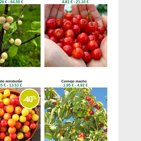
26 € - 64.50 €
4.81 € - 21.10 €
elo mirobolán
Cornejo macho
45 € - 13.53 €
1.95 € - 4.92 €