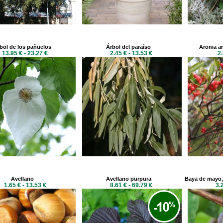
bol de los pañuelos
Árbol del paraíso
Aronia arb
13.95 € - 23.27 €
2.45 € - 13.53 €
2.
Avellano
Avellano purpura
Baya de mayo,
1.65 € - 13.53 €
8.61 € - 69.79 €
3.