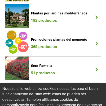
Plantas por jardines mediterráneos
192 productos
Promociones plantas del momento
369 productos
Seto Pantalla
51 productos
Nuestro sitio web utiliza cookies necesarias para el buen
Seto Perenne
funcionamiento del sitio web; estas no pueden ser
39 productos
desactivadas. También utilizamos cookies de
personalización para facilitar su experiencia de navegación,