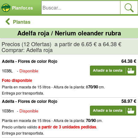
Panel de gestión de cookies
Planfor.es
Plantas
Adelfa roja / Nerium oleander rubra
Precios (12 Ofertas) a partir de 6.65 € a 64.38 €
Comprar: Adelfa roja
64.38 €
Adelfa - Flores de color Rojo
1038L
-
Disponible
Foto disponible
70/90
Planta en maceta de 15 litros - Altura de la planta: 8
cm.
Entrega por transportista.
58.97 €
Adelfa - Flores de color Rojo
1038m
-
Disponible
70/90
Planta en maceta de 15 litros - Altura de la planta:
cm.
a partir de 3 unidades pedidas
Precio unitario válido
.
Entrega por transportista.