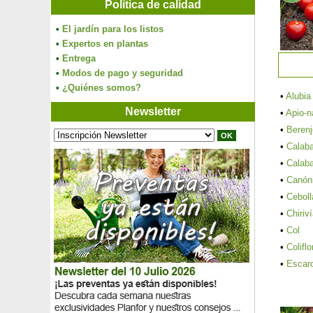
Política de calidad
•
El jardín para los listos
•
Expertos en plantas
•
Entrega
•
Modos de pago y seguridad
•
¿Quiénes somos?
•
Alubia
Newsletter
•
Apio-n
•
Beren
•
Calab
•
Calab
•
Canón
•
Ceboll
•
Chiriv
•
Col
•
Coliflo
•
Escar