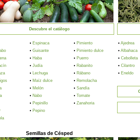
Descubre el catálogo
•
Espinaca
•
Pimiento
•
Ajedrea
abo
•
Guisante
•
Pimiento dulce
•
Albahaca
jena
•
Haba
•
Puerro
•
Cebolleta
acín
•
Judía
•
Rabanito
•
Cilantro
aza
•
Lechuga
•
Rábano
•
Eneldo
igos
•
Maíz dulce
•
Remolacha
a
•
Melón
•
Sandía
ía
•
Nabo
•
Tomate
•
Pepinillo
•
Zanahoria
r
•
Pepino
ola
Semillas de Césped