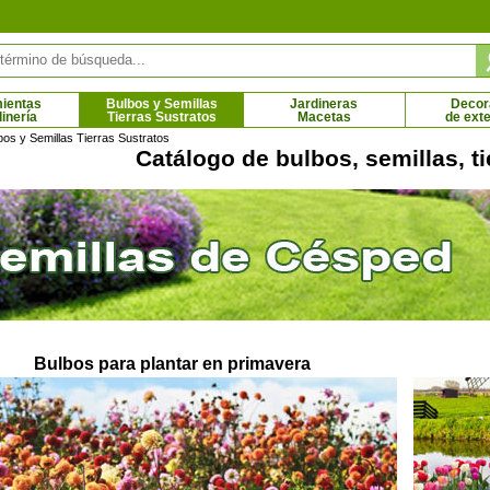
ientas
Bulbos y Semillas
Jardineras
Decor
dinería
Tierras Sustratos
Macetas
de exte
os y Semillas Tierras Sustratos
Catálogo de bulbos, semillas, ti
Palmito
Paulonia
 € - 167.17 €
2.48 € - 91.43 €
Bulbos para plantar en primavera