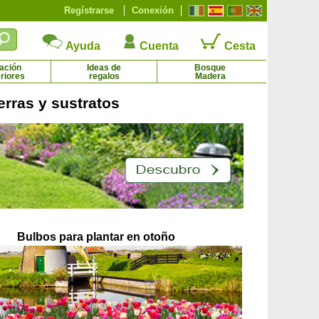
Regístrarse
Conexión
Ayuda
Cuenta
Cesta
ación
Ideas de
Bosque
riores
regalos
Madera
erras y sustratos
Peral 'Conférence'
Peral 'Williams'
31.92 €
11.45 € - 31.92 €
Bulbos para plantar en otoño