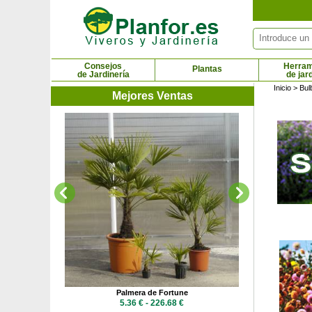
Panel de gestión de cookies
Consejos
Herram
Plantas
de Jardinería
de jar
Inicio
> Bulb
Mejores Ventas
5.36
púrpura
Palmera de Fortune
 €
5.36 € - 226.68 €