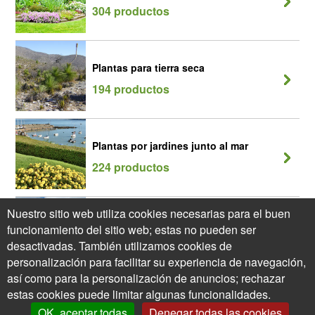
304 productos
Plantas para tierra seca
194 productos
Plantas por jardines junto al mar
224 productos
Nuestro sitio web utiliza cookies necesarias para el buen
Seto Florido - Seto 4 estaciones
funcionamiento del sitio web; estas no pueden ser
115 productos
desactivadas. También utilizamos cookies de
personalización para facilitar su experiencia de navegación,
así como para la personalización de anuncios; rechazar
estas cookies puede limitar algunas funcionalidades.
OK, aceptar todas
Denegar todas las cookies