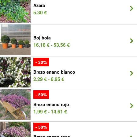
Azara
5.30 €
Boj bola
16.18 € - 53.56 €
- 20%
Brezo enano blanco
2.29 € - 6.95 €
- 50%
Brezo enano rojo
1.99 € - 14.61 €
- 50%
Brezo enano rosa