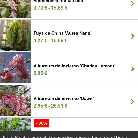
Sarcococca hookeriana
3.73 € - 15.69 €
Tuya de China 'Aurea Nana'
4.27 € - 15.69 €
Viburnum de invierno 'Charles Lamont'
5.95 €
Viburnum de invierno 'Dawn'
2.95 € - 26.51 €
- 30%
Vinca azul
Nuestro sitio web utiliza cookies necesarias para el buen