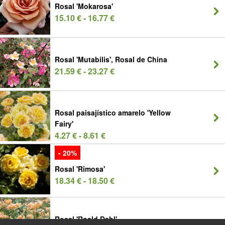
Rosal 'Mokarosa'
15.10 € - 16.77 €
Rosal 'Mutabilis', Rosal de China
21.59 € - 23.27 €
Rosal paisajístico amarelo 'Yellow
Fairy'
4.27 € - 8.61 €
- 20%
Rosal 'Rimosa'
18.34 € - 18.50 €
Rosal 'Roald Dahl'