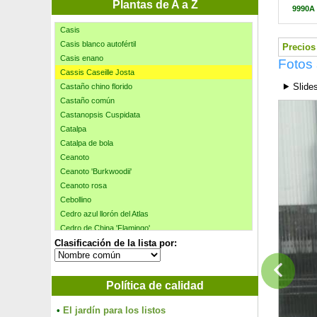
Casia corymbosa
Plantas de A a Z
9990A
Casia floribunda
Casis
Casis blanco autofértil
Precios 
Casis enano
Fotos 
Cassis Caseille Josta
⯈ Slide
Castaño chino florido
Castaño común
Castanopsis Cuspidata
Catalpa
Catalpa de bola
Ceanoto
Ceanoto 'Burkwoodii'
Ceanoto rosa
Cebollino
Cedro azul llorón del Atlas
Cedro de China 'Flamingo'
Clasificación de la lista por:
Cedro del Atlas
Cedro del Himalaya
Cedro del Líbano
Política de calidad
Cedro japonés
Ceibo
•
El jardín para los listos
Celinda de jardin