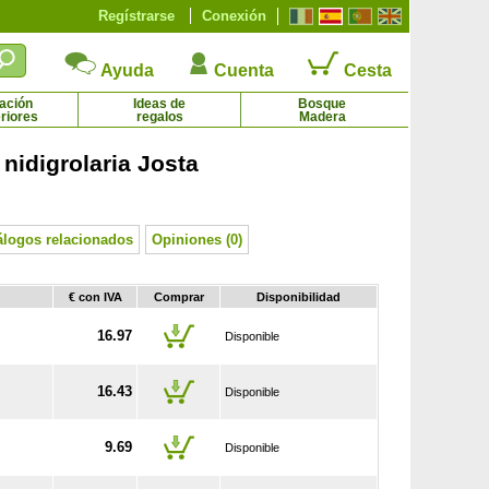
Regístrarse
Conexión
Ayuda
Cuenta
Cesta
ación
Ideas de
Bosque
riores
regalos
Madera
nidigrolaria Josta
Alcornoque
Alfombra bicolor
1.75 € - 64.50 €
2.65 € - 4.92 €
álogos relacionados
Opiniones (0)
€ con IVA
Comprar
Disponibilidad
16.97
Disponible
16.43
Disponible
9.69
Disponible