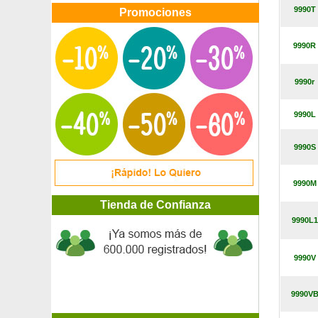
Campanilla
9990T
Promociones
Campanilla azul
Campanilla de las murallas
9990R
Campanilla de murallas Blanca
Campánula piramidal azul, Campanilla
Campánula piramidal blanca, Campanilla
9990r
Caña del Perú
Caña de pescar de ángel
9990L
Caña Santa, Hierba limón, Toronjil de caña
Cantueso, Tomillo borriquero
9990S
Caragana
Carex 'Evergold'
Carex 'Frosted Curls'
9990M
Carex stricta 'Aurea'
Tienda de Confianza
Carióptera 'First Choice'
Carióptera 'Worcester Gold'
9990L1
Carolina del jardín / coronilla
Carpe
9990V
Carpe fastigiata
Carpe negro
Carpe Trufero - Tuber Melanosporum
9990V
Carpe Trufero - Tuber Uncinatum