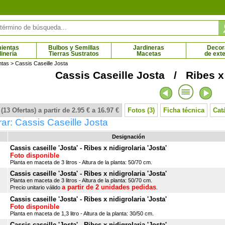
ientas
Bulbos y Semillas
Jardineras
Decor
dinería
Tierras Sustratos
Macetas
de exte
ntas
> Cassis Caseille Josta
Cassis Caseille Josta / Ribes x 
anto blanco
Alborada rosa
4 € - 8.61 €
2.54 € - 4.55 €
(13 Ofertas) a partir de 2.95 € a 16.97 €
Fotos (3)
Ficha técnica
Cat
r: Cassis Caseille Josta
Designación
Cassis caseille 'Josta' - Ribes x nidigrolaria 'Josta'
Foto disponible
Planta en maceta de 3 litros - Altura de la planta: 50/70 cm.
Cassis caseille 'Josta' - Ribes x nidigrolaria 'Josta'
Planta en maceta de 3 litros - Altura de la planta: 50/70 cm.
a partir de 2 unidades pedidas
Precio unitario válido
.
Cassis caseille 'Josta' - Ribes x nidigrolaria 'Josta'
Foto disponible
Planta en maceta de 1,3 litro - Altura de la planta: 30/50 cm.
Cassis caseille 'Josta' - Ribes x nidigrolaria 'Josta'