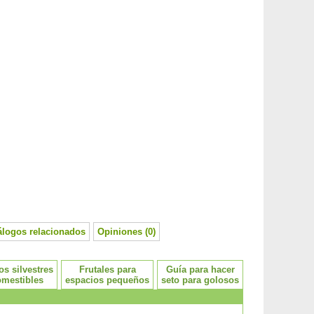
álogos relacionados
Opiniones (0)
os silvestres
Frutales para
Guía para hacer
omestibles
espacios pequeños
seto para golosos