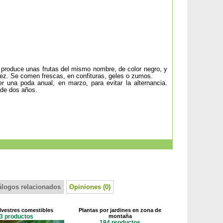
o, produce unas frutas del mismo nombre, de color negro, y
rez. Se comen frescas, en confituras, geles o zumos.
r una poda anual, en marzo, para evitar la alternancia.
 de dos años.
álogos relacionados
Opiniones (0)
lvestres comestibles
Plantas por jardines en zona de
3 productos
montaña
194 productos