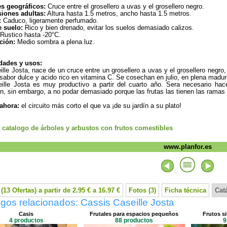
es geográficos:
Cruce entre el grosellero a uvas y el grosellero negro.
iones adultas:
Altura hasta 1.5 metros, ancho hasta 1.5 metros.
:
Caduco, ligeramente perfumado.
e suelo:
Rico y bien drenado, evitar los suelos demasiado calizos.
Rustico hasta -20°C.
ción:
Medio sombra a plena luz.
dades y usos:
ille Josta, nace de un cruce entre un grosellero a uvas y el grosellero negr
sabor dulce y acido rico en vitamina C. Se cosechan en julio, en plena madu
ille Josta es muy productivo a partir del cuarto año. Sera necesario hace
n, sin embargo, a no podar demasiado porque las frutas las tienen las ramas
 ahora:
el circuito más corto el que va ¡de su jardín a su plato!
l catalogo de árboles y arbustos con frutos comestibles
www.planfor.es
(13 Ofertas) a partir de 2.95 € a 16.97 €
Fotos (3)
Ficha técnica
Cat
gos relacionados: Cassis Caseille Josta
Casis
Frutales para espacios pequeños
Frutos si
4 productos
88 productos
9