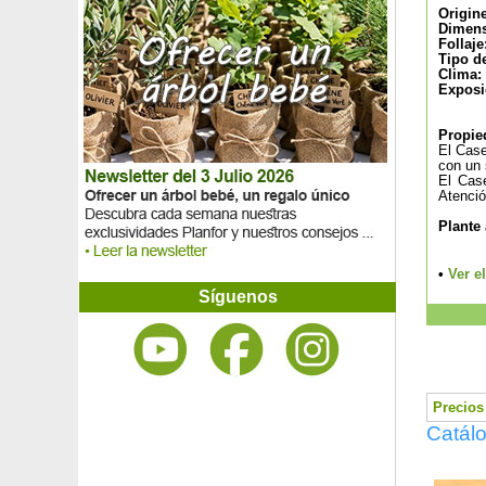
Cerezo japonés de Sargent
Origin
Cerezo Japonés llorón Kiku-shidare-zakura
Dimens
Follaje
Cerezo silvestre
Tipo d
Césped de España de flores blancas
Clima:
Exposi
Césped de España de flores rosas
Cestrum, jazmín rojo
Propie
Chinotto, mandarino chino
El Case
Chirimoyo
con un 
Chitalpa tashkentensis
El Case
Atenció
Chopo blanco
Chopo negro
Plante
Cilantro
Cintas
•
Ver e
Ciprés común
Síguenos
Ciprés de Lawson
Ciprés de Lawson 'Columnaris Glauca'
Ciprés de Lawson 'Ellwoodii'
Ciprés de Lawson 'Ellwood's Gold'
Ciprés de Leyland
Precios 
Ciprés de los pantanos
Catálo
Ciprés de Sawara 'Boulevard'
Ciprés Monterrey
Ciprés piramidal de Florencia