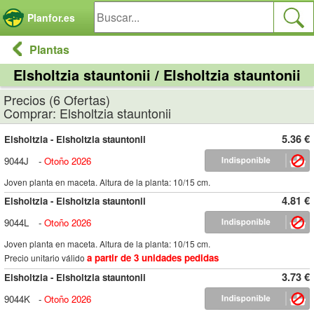
Panel de gestión de cookies
Planfor.es
Plantas
Elsholtzia stauntonii / Elsholtzia stauntonii
Precios (6 Ofertas)
Comprar: Elsholtzia stauntonii
5.36 €
Elsholtzia - Elsholtzia stauntonii
9044J
-
Otoño 2026
Joven planta en maceta. Altura de la planta: 10/15 cm.
4.81 €
Elsholtzia - Elsholtzia stauntonii
9044L
-
Otoño 2026
Joven planta en maceta. Altura de la planta: 10/15 cm.
a partir de 3 unidades pedidas
Precio unitario válido
3.73 €
Elsholtzia - Elsholtzia stauntonii
9044K
-
Otoño 2026