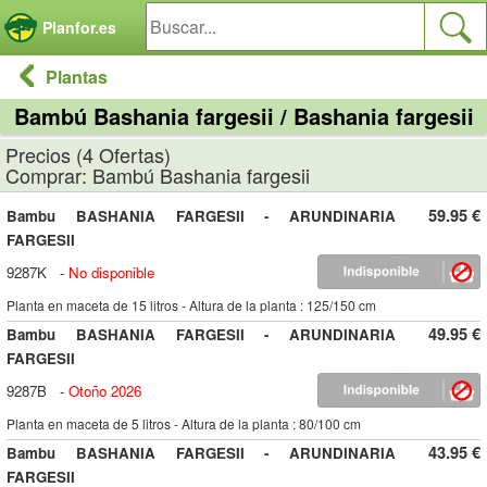
Panel de gestión de cookies
Planfor.es
Plantas
Bambú Bashania fargesii / Bashania fargesii
Precios (4 Ofertas)
Comprar: Bambú Bashania fargesii
59.95 €
Bambu BASHANIA FARGESII - ARUNDINARIA
FARGESII
9287K
-
No disponible
Planta en maceta de 15 litros - Altura de la planta : 125/150 cm
49.95 €
Bambu BASHANIA FARGESII - ARUNDINARIA
FARGESII
9287B
-
Otoño 2026
Planta en maceta de 5 litros - Altura de la planta : 80/100 cm
43.95 €
Bambu BASHANIA FARGESII - ARUNDINARIA
FARGESII