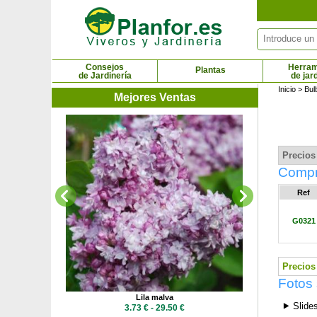
Panel de gestión de cookies
Consejos
Herram
Plantas
de Jardinería
de jar
Inicio
>
Bul
Mejores Ventas
23.9
Precios 
Compra
Ref
G0321
Precios 
Fotos 
sa fucsia
Lila malva
⯈ Slide
 €
3.73 € - 29.50 €