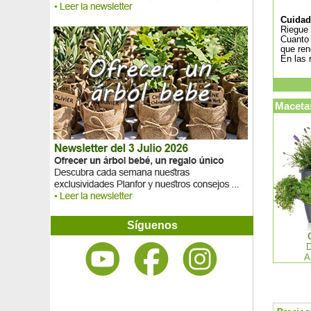
Cuidad
Riegue 
Cuanto 
que ren
En las 
Macetas
Síguenos
D
A