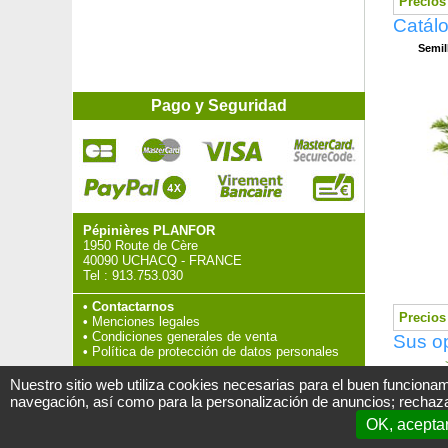
Precios 
Catálo
Semil
Pago y Seguridad
Pépinières PLANFOR
1950 Route de Cère
40090 UCHACQ - FRANCE
Tel :
913.753.030
•
Contactarnos
Precios 
•
Menciones legales
•
Condiciones generales de venta
Sus op
•
Política de protección de datos personales
>
Nuestro sitio web utiliza cookies necesarias para el buen funcionam
navegación, así como para la personalización de anuncios; rechaza
OK, acepta