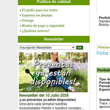
Política de calidad
•
El jardín para los listos
•
Expertos en plantas
Perifol
•
Entrega
Siembra
Bolsita 
•
Modos de pago y seguridad
•
¿Quiénes somos?
Newsletter
Precios 
Ficha 
Perifoli
Tipo d
Period
Period
Exposi
Siembra
Trace 
aprovis