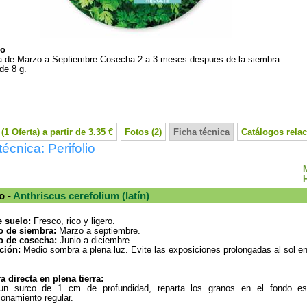
io
 de Marzo a Septiembre Cosecha 2 a 3 meses despues de la siembra
de 8 g.
(1 Oferta) a partir de 3.35 €
Fotos (2)
Ficha técnica
Catálogos rela
técnica: Perifolio
o -
Anthriscus cerefolium (latín)
e suelo:
Fresco, rico y ligero.
o de siembra:
Marzo a septiembre.
o de cosecha:
Junio a diciembre.
ción:
Medio sombra a plena luz. Evite las exposiciones prolongadas al sol en
 directa en plena tierra:
un surco de 1 cm de profundidad, reparta los granos en el fondo es
ionamiento regular.