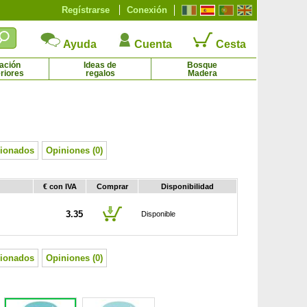
Regístrarse
Conexión
Ayuda
Cuenta
Cesta
ación
Ideas de
Bosque
riores
regalos
Madera
Madroño
Magnolia estrellada
1.65 € - 70.81 €
5.56 € - 64.38 €
cionados
Opiniones (0)
€ con IVA
Comprar
Disponibilidad
3.35
Disponible
cionados
Opiniones (0)