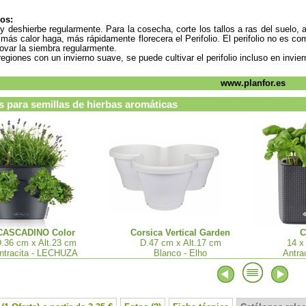
os:
y deshierbe regularmente. Para la cosecha, corte los tallos a ras del suel
más calor haga, más rápidamente florecera el Perifolio. El perifolio no es co
ovar la siembra regularmente.
regiones con un invierno suave, se puede cultivar el perifolio incluso en invier
www.planfor.es
 para semillas de hierbas aromáticas
CASCADINO Color
Corsica Vertical Garden
C
.36 cm x Alt.23 cm
D.47 cm x Alt.17 cm
14 x
ntracita - LECHUZA
Blanco - Elho
Antra