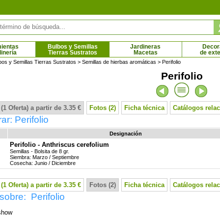
ientas
Bulbos y Semillas
Jardineras
Decor
dinería
Tierras Sustratos
Macetas
de exte
bos y Semillas Tierras Sustratos
>
Semillas de hierbas aromáticas
> Perifolio
Perifolio
Lima
Limonero de las 4 estaciones
5 € - 42.74 €
5.99 € - 134.71 €
(1 Oferta) a partir de 3.35 €
Fotos (2)
Ficha técnica
Catálogos rela
r: Perifolio
Designación
Perifolio - Anthriscus cerefolium
Semillas - Bolsita de 8 gr.
Siembra: Marzo / Septiembre
Cosecha: Junio / Diciembre
(1 Oferta) a partir de 3.35 €
Fotos (2)
Ficha técnica
Catálogos rela
sobre: Perifolio
show