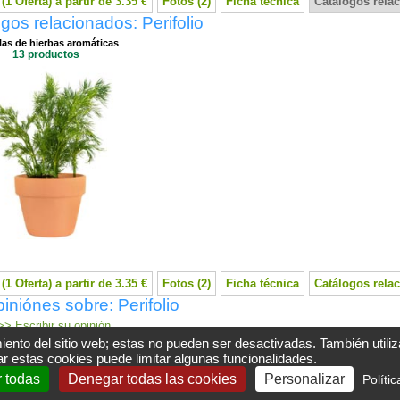
(1 Oferta) a partir de 3.35 €
Fotos (2)
Ficha técnica
Catálogos rela
gos relacionados: Perifolio
las de hierbas aromáticas
13 productos
(1 Oferta) a partir de 3.35 €
Fotos (2)
Ficha técnica
Catálogos rela
iniónes sobre: Perifolio
> Escribir su opinión
iento del sitio web; estas no pueden ser desactivadas. También utili
r estas cookies puede limitar algunas funcionalidades.
r todas
Denegar todas las cookies
Personalizar
Políti