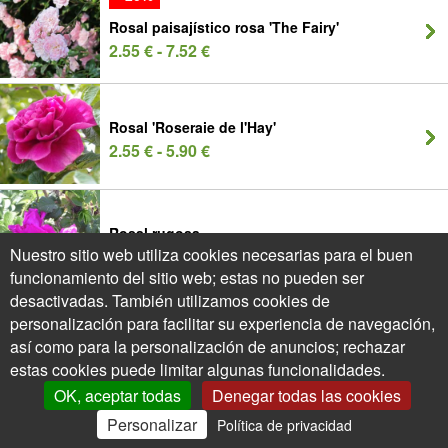
Rosal paisajístico rosa 'The Fairy'
2.55 € - 7.52 €
Rosal 'Roseraie de l'Hay'
2.55 € - 5.90 €
Rosal rugosa
Nuestro sitio web utiliza cookies necesarias para el buen
1.95 € - 4.92 €
funcionamiento del sitio web; estas no pueden ser
desactivadas. También utilizamos cookies de
- 30%
personalización para facilitar su experiencia de navegación,
así como para la personalización de anuncios; rechazar
Rosal silvestre
1.65 € - 4.92 €
estas cookies puede limitar algunas funcionalidades.
OK, aceptar todas
Denegar todas las cookies
Personalizar
Política de privacidad
0
Mi Cuenta
Ofertas
Cesta