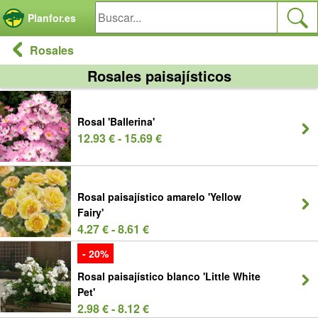
Panel de gestión de cookies
Planfor.es
Rosales
Rosales paisajísticos
Rosal 'Ballerina'
12.93 € - 15.69 €
Rosal paisajístico amarelo 'Yellow
Fairy'
4.27 € - 8.61 €
- 20%
Rosal paisajístico blanco 'Little White
Pet'
2.98 € - 8.12 €