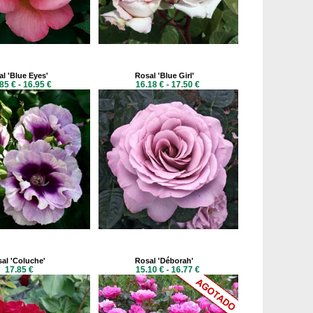
l 'Blue Eyes'
Rosal 'Blue Girl'
85 € - 16.95 €
16.18 € - 17.50 €
al 'Coluche'
Rosal 'Déborah'
17.85 €
15.10 € - 16.77 €