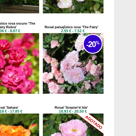
stico rosa oscuro 'The
airy Rubra'
Rosal paisajístico rosa 'The Fairy'
36 € - 8.07 €
2.55 € - 7.52 €
sal 'Sahara'
Rosal 'Scepter'd Isle'
18 € - 17.85 €
18.93 € - 20.50 €