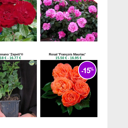
enano 'Zepeti'®
Rosal 'François Mauriac'
18 € - 16.77 €
15.50 € - 16.95 €