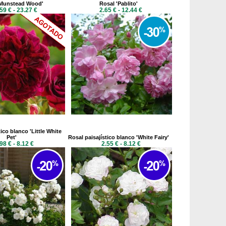
'Munstead Wood'
Rosal 'Pablito'
59 € - 23.27 €
2.65 € - 12.44 €
tico blanco 'Little White
Pet'
Rosal paisajístico blanco 'White Fairy'
98 € - 8.12 €
2.55 € - 8.12 €