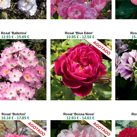
Rosal 'Ballerina'
Rosal 'Blue Eden'
Rosa
12.93 € - 15.69 €
10.95 € - 12.50 €
15.
Rosal 'Bolchoi'
Rosal 'Bossa Nova'
Ros
16.18 € - 17.85 €
12.93 € - 14.61 €