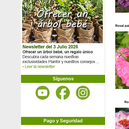
Agapanto 'Purple Cloud'
Agapanto 'Queen Mum'
Agave de montaña
Aglaonema
Agracejo darwinii
Rosal pai
Agracejo 'Green carpet'
Agracejo 'Harlequin'
Agracejo rojo
Aguacate 'Bacon'
Aguacate 'Ettinger'
Aguacate 'Fuerte'
Aguacate 'Hass'
Ajedrea
Ajenjo
Síguenos
Akebia de cinco hojas
Albahaca
Albaricoque-Ciruela Mirabelle Pluot 'Aprimira'
Albaricoque-Ciruela Pluot 'Dapple Dandy'
Ro
Albaricoquero 'Bergeron'
Albaricoquero 'Canino'
Albaricoquero enano auto fértil
Pago y Seguridad
Albaricoquero japonés
Albaricoquero japonés llorón