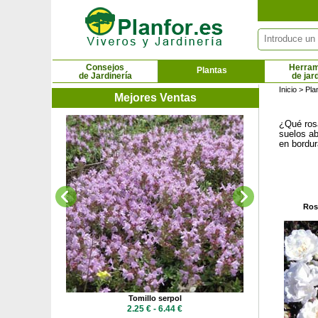
Panel de gestión de cookies
Consejos
Herram
Plantas
de Jardinería
de jar
Inicio
>
Pla
Mejores Ventas
¿Qué rosa
Uva de
suelos ab
3.5
en bordur
Rosa
Tomillo serpol
 €
2.25 € - 6.44 €