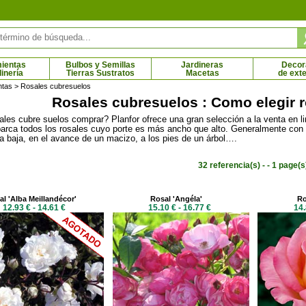
ientas
Bulbos y Semillas
Jardineras
Decor
dinería
Tierras Sustratos
Macetas
de exte
ntas
> Rosales cubresuelos
Rosales cubresuelos : Como elegir 
les cubre suelos comprar? Planfor ofrece una gran selección a la venta en li
 gato amarillo
Uva de gato blanco
arca todos los rosales cuyo porte es más ancho que alto. Generalmente con u
2 € - 6.44 €
2.02 € - 4.06 €
a baja, en el avance de un macizo, a los pies de un árbol….
32 referencia(s) - - 1 page(s
l 'Alba Meillandécor'
Rosal 'Angéla'
Ro
12.93 € - 14.61 €
15.10 € - 16.77 €
14.