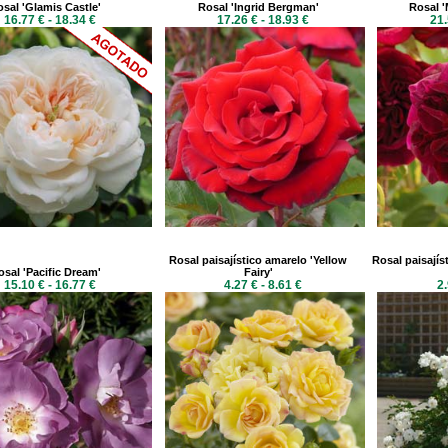
sal 'Glamis Castle'
Rosal 'Ingrid Bergman'
Rosal 
16.77 € - 18.34 €
17.26 € - 18.93 €
21.
Rosal paisajístico amarelo 'Yellow
Rosal paisajís
osal 'Pacific Dream'
Fairy'
15.10 € - 16.77 €
4.27 € - 8.61 €
2.