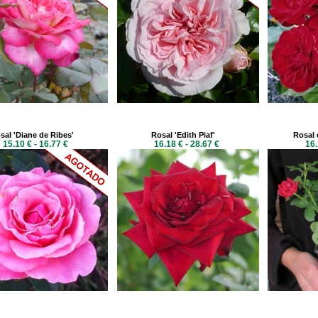
sal 'Diane de Ribes'
Rosal 'Edith Piaf'
Rosal 
15.10 € - 16.77 €
16.18 € - 28.67 €
16.