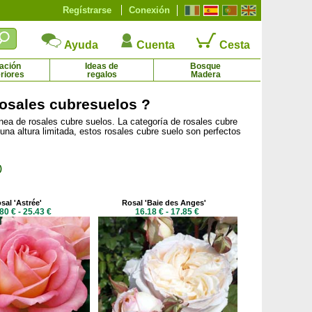
Regístrarse
Conexión
Ayuda
Cuenta
Cesta
ación
Ideas de
Bosque
riores
regalos
Madera
rosales cubresuelos ?
nea de rosales cubre suelos. La categoría de rosales cubre
Verbena de Buenos Aires
Verbena nodiflora cubresuelo herbácea
na altura limitada, estos rosales cubre suelo son perfectos
2.30 € - 6.44 €
2.87 € - 7.80 €
)
sal 'Astrée'
Rosal 'Baie des Anges'
80 € - 25.43 €
16.18 € - 17.85 €