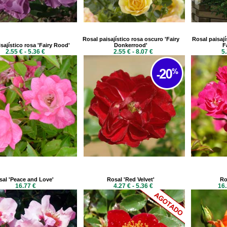
Rosal paisajístico rosa oscuro 'Fairy
Rosal paisají
sajístico rosa 'Fairy Rood'
Donkerrood'
F
2.55 € - 5.36 €
2.55 € - 8.07 €
5.
sal 'Peace and Love'
Rosal 'Red Velvet'
Ro
16.77 €
4.27 € - 5.36 €
16.