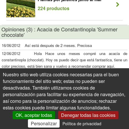
224 productos
Opiniones (3) : Acacia de Constantinopla 'Summer
chocolate'
16/06/2012 Así está después de 2 meses. Preciosa
12/06/2012 Hola Hace unos meses compré una acacia de
constantinopla (chocolat). Hoy os puedo decir que está fantastica, tiene un
color precioso, está bien sana y vuelvo a recomendar comprar aquí.
Gracias a todos
Nuestro sitio web utiliza cookies necesarias para el buen
15/03/2012 Ayer me llego la acacia de Const. summer choc. muy bien
funcionamiento del sitio web; estas no pueden ser
empaquetada y en muy buenas condiciones. Después del primer día
desactivadas. También utilizamos cookies de
empezó a dar los primeros brotes y eso si plantarla en la finca. Así, que
personalización para facilitar su experiencia de navegación,
muy contento con ella.
así como para la personalización de anuncios; rechazar
estas cookies puede limitar algunas funcionalidades.
OK, aceptar todas
Denegar todas las cookies
Personalizar
Política de privacidad
0
Mi Cuenta
Ofertas
Cesta