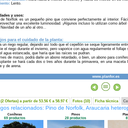
iento:
Lento.
dades y usos:
 de Norflok es un pequeño pino que conviene perfectamente al interior. Fáci
rovechar una excelente luminosidad. ¡Algunos incluso lo utilizan como árbol
 Navidad de un año al otro...
os para el cuidado de la planta:
a un riego regular, dejando así todo que el cepellón se seque ligeramente entr
ie el riego durante el invierno, pero vaporice con agua regularmente el follaje
 el agua estancada, que haría que las raíces se pudran.
 mes de marzo, podrá darle un abono retardado, o bien, un abono para conífer
asplante se hará cada dos o tres años durante la primavera, en una maceta
e y de arena.
www.planfor.es
(2 Ofertas) a partir de 53.56 € a 58.97 €
Fotos (10)
Ficha técnica
Ca
gos relacionados: Pino de Norfolk, Araucaria hetero
Coníferas
Pinos
Pla
69 productos
28 productos
8