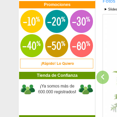
Fotos 
Peral Fausset
Promociones
Peral 'Louise Bonne'
⯈ Slide
Peral silvestre
Peral 'Williams'
Peral 'William's' rojo
Perejil
Perifollo
Physocarpus opulifolius 'Lady in Red'
Pícea azul
Pícea de Noruega
Pícea de Serbia
Pícea de Sitka
Pícea Glauca Cónica
Pieris
Tienda de Confianza
Pilea, Planta china del dinero
Pimienta de Sichuan
Pimientero de Tasmania
Pino blanco del Este
Pino blanco occidental
Pino carrasco
Pino chino de Armand
Pino chino de Bunges