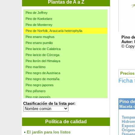
Pino de Banks
Plantas de A a Z
Pino de Corea
Pino de Jeffrey
Pino de Koekelare
Pino de Monterrey
Pino de Norfolk, Araucaria heterophylla
Pino enano mughus
Pino de
Autor:
Pino enano pumilio
© Copyr
Pino laricio de Calabrica
Pino laricio de Córcega
Pino llorón del Himalaya
Pino marítimo
Pino negro de Austriaca
Precios 
Pino negro de montaña
Ficha 
Pino negro japones
Pino piñonero
Pino rojo japonés
Pino de
Clasificación de la lista por:
Pino Salgareño
Maceta d
Pino Salgareño Austriaca Trufero -T. Melanosporum
Pino silvestre
Temper
Política de calidad
Pino taeda
Hidrom
Exposi
Pino Wollemi
Orígen
•
El jardín para los listos
Pinsapo
Dimens