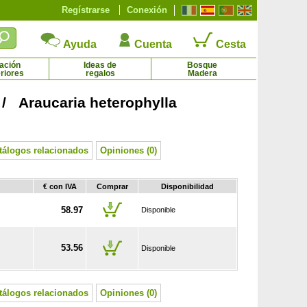
Regístrarse
Conexión
Ayuda
Cuenta
Cesta
ación
Ideas de
Bosque
riores
regalos
Madera
 / Araucaria heterophylla
Kiwi de pulpa amarilla
Kiwiño autofértil 'Issai'
5.67 € - 21.10 €
3.73 € - 13.53 €
tálogos relacionados
Opiniones (0)
€ con IVA
Comprar
Disponibilidad
58.97
Disponible
53.56
Disponible
tálogos relacionados
Opiniones (0)