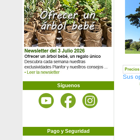
Poinciana
Poinsetia amarilla, Flor de Pascua amarilla
Poinsetia blanca, Flor de Pascua blanca
Poinsetia roja, Flor de Pascua
Poinsetia rosa, Flor de Pascua rosa
Polizonte
Pomelo
Potentilla Amarilla
Potentilla Blanca
Potentilla 'Danny Boy'
Potentilla Naranja
Precios 
Potentilla Rosa
Sus op
Potos, Scindapsus
Regaliz
>
Síguenos
Retama negra
Retema negra 'Boskoop Ruby'
Retema negra 'Burkwoodii'
Retema negra 'La Coquette'
Retema negra 'Lena'
Rhaphiolepis Delacour
Roble albar
Pago y Seguridad
Roble americano
Roble blanco de América