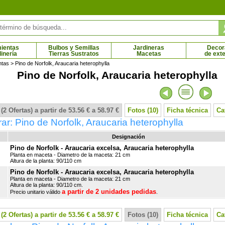
ientas
Bulbos y Semillas
Jardineras
Decor
dinería
Tierras Sustratos
Macetas
de exte
ntas
> Pino de Norfolk, Araucaria heterophylla
Pino de Norfolk, Araucaria heterophylla
llo con pulpa roja
Kiwi autofértil
0 € - 34.50 €
7.95 € - 15.69 €
(2 Ofertas) a partir de 53.56 € a 58.97 €
Fotos (10)
Ficha técnica
Ca
r: Pino de Norfolk, Araucaria heterophylla
Designación
Pino de Norfolk - Araucaria excelsa, Araucaria heterophylla
Planta en maceta - Diametro de la maceta: 21 cm
Altura de la planta: 90/110 cm
Pino de Norfolk - Araucaria excelsa, Araucaria heterophylla
Planta en maceta - Diametro de la maceta: 21 cm
Altura de la planta: 90/110 cm.
a partir de 2 unidades pedidas
Precio unitario válido
.
(2 Ofertas) a partir de 53.56 € a 58.97 €
Fotos (10)
Ficha técnica
Ca