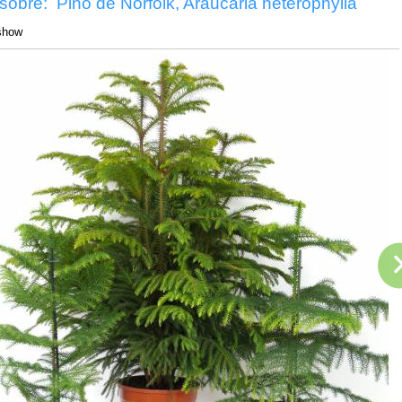
sobre: Pino de Norfolk, Araucaria heterophylla
show