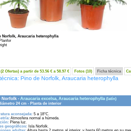
 Norfolk, Araucaria heterophylla
Planfor
ight
(2 Ofertas) a partir de 53.56 € a 58.97 €
Fotos (10)
Ficha técnica
Ca
técnica: Pino de Norfolk, Araucaria heterophylla
 Norfolk -
Araucaria excelsa, Araucaria heterophylla
(latín)
iámetro 24 cm - Planta de interior
atura aconsejada:
5 a 18°C.
etría:
Atmosfera normal a húmeda.
ción:
Plena luz.
es geográficos:
Isla Norfolk.
iones adultas:
Altura hasta 2 metros al interior, y hasta 60 metros en su me