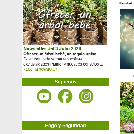
Equinácea purpurea
Navidad: 
Equinácea roja
Equinácea rosa
Equinácea 'Secret Romance'
Equiseto de invierno, Equiseto americana
Eriostemon con hojas de Myoporum
Escalonia 'Iveyi'
Escalonia organiensis 'Aureovariegata'
Escalonia roja
Escalonia rosa
Esparraguera de Sprenger, Espuma de mar
Esparto 'Pony Tails'
Espina de fuego Amarillo
Espina de fuego Naranjo
Síguenos
Espina de fuego Rojo
Espino amarillo
Espino amarillo
Espino cerval
Espino de flores roja 'Paul's Scarlet'
Espirea japonesa rosa
Espliego de jardín
Pago y Seguridad
Estoraque, Styrax
Estragón