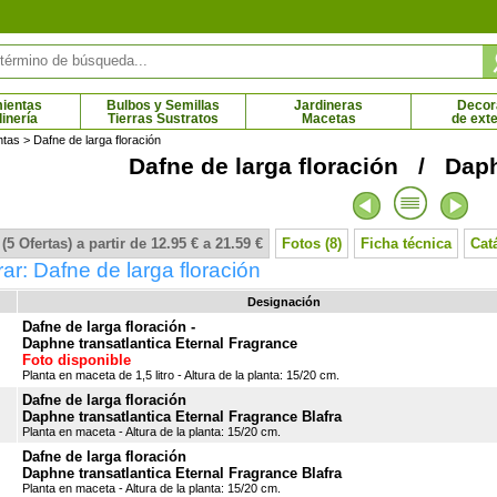
ientas
Bulbos y Semillas
Jardineras
Decor
dinería
Tierras Sustratos
Macetas
de exte
ntas
> Dafne de larga floración
Dafne de larga floración / Daph
ro japonés
Cerezo Bigarreau Burlat
6 € - 5.95 €
14.95 € - 69.79 €
(5 Ofertas) a partir de 12.95 € a 21.59 €
Fotos (8)
Ficha técnica
Cat
r: Dafne de larga floración
Designación
Dafne de larga floración -
Daphne transatlantica Eternal Fragrance
Foto disponible
Planta en maceta de 1,5 litro - Altura de la planta: 15/20 cm.
Dafne de larga floración
Daphne transatlantica Eternal Fragrance Blafra
Planta en maceta - Altura de la planta: 15/20 cm.
Dafne de larga floración
Daphne transatlantica Eternal Fragrance Blafra
Planta en maceta - Altura de la planta: 15/20 cm.