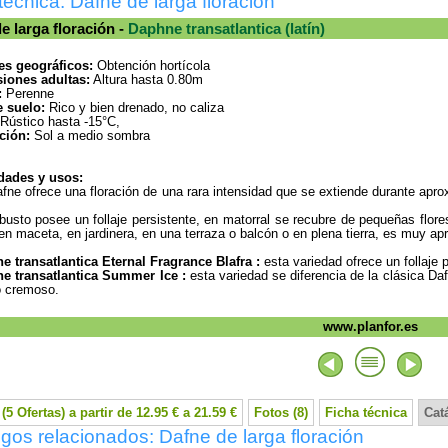
técnica: Dafne de larga floración
e larga floración -
Daphne transatlantica (latín)
es geográficos:
Obtención hortícola
iones adultas:
Altura hasta 0.80m
:
Perenne
e suelo:
Rico y bien drenado, no caliza
Rústico hasta -15°C,
ción:
Sol a medio sombra
dades y usos:
fne ofrece una floración de una rara intensidad que se extiende durante apr
busto posee un follaje persistente, en matorral se recubre de pequeñas flo
 en maceta, en jardinera, en una terraza o balcón o en plena tierra, es muy ap
e transatlantica Eternal Fragrance Blafra :
esta variedad ofrece un follaje
e transatlantica Summer Ice :
esta variedad se diferencia de la clásica Dafn
o cremoso.
www.planfor.es
(5 Ofertas) a partir de 12.95 € a 21.59 €
Fotos (8)
Ficha técnica
Cat
gos relacionados: Dafne de larga floración