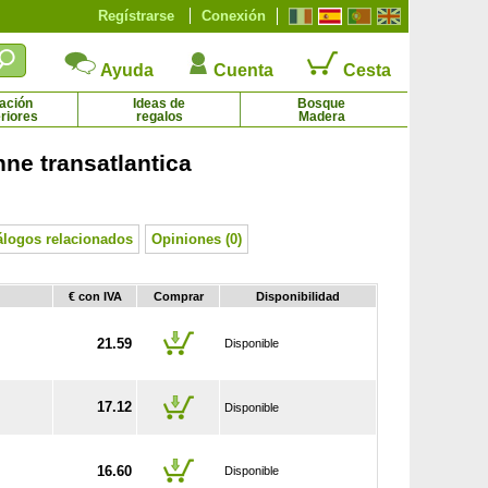
Regístrarse
Conexión
Ayuda
Cuenta
Cesta
ación
Ideas de
Bosque
riores
regalos
Madera
ne transatlantica
Cerezo Bigarreau Napoléon
Cerezo del Japón 'Kanzan'
31.92 € - 69.79 €
16.95 € - 93.60 €
álogos relacionados
Opiniones (0)
€ con IVA
Comprar
Disponibilidad
21.59
Disponible
17.12
Disponible
16.60
Disponible