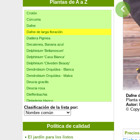
Crassula ovata Hobbit
Plantas de A a Z
Crassula ovata Minor
Crotón
Cúrcuma
Dafne
Dafne de larga floración
Datilera Pigmea
Decaisnea, Banana azul
Delphinium 'Bellamosum'
Delphinium 'Casa Blanca'
Delphinium 'Cliveden Beauty'
Dendrobium Orquídea - Blanca
Dendrobium Orquídea - Malva
Deucia gracilis
Deucia rosa
Dieffenbachia
Dafne d
Planta 
Dipladenia blanco
Autor:
Clasificación de la lista por:
Dipladenia Rojo
© Copyr
Dipladenia rosa
Dipladenia Tipi
Política de calidad
Distylium 'Blue Cascade'
Dodonea púrpura
Precios 
•
El jardín para los listos
Dracaena fragrans, massangeana