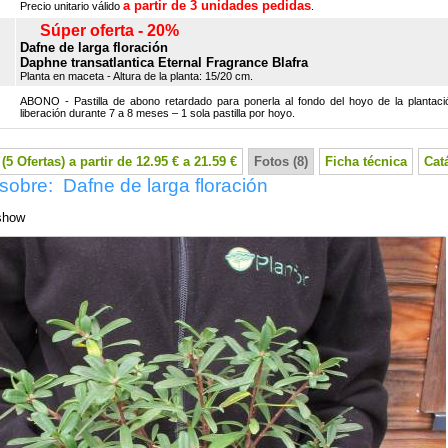
a partir de 3 unidades pedidas
Precio unitario válido
.
Súper oferta - 20%
Dafne de larga floración
Daphne transatlantica Eternal Fragrance Blafra
Planta en maceta - Altura de la planta: 15/20 cm.
ABONO - Pastilla de abono retardado para ponerla al fondo del hoyo de la plantaci
liberación durante 7 a 8 meses – 1 sola pastilla por hoyo.
(5 Ofertas) a partir de 12.95 € a 21.59 €
Fotos (8)
Ficha técnica
Cat
sobre: Dafne de larga floración
show