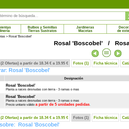
ientas
Bulbos y Semillas
Jardineras
Decor
dinería
Tierras Sustratos
Macetas
de exte
ntas
> Rosal 'Boscobel'
Rosal 'Boscobel' / Ros
ierto - Flores rojas
Rosal de Banks 'Lutea'
Rosal 
8 € - 17.85 €
3.73 € - 29.75 €
(2 Ofertas) a partir de 18.34 € a 19.95 €
Fotos (1)
Ficha técnica
Cat
r: Rosal 'Boscobel'
Designación
Rosal 'Boscobel'
Planta a raices desnudas con tierra - 3 ramas o mas
Rosal 'Boscobel'
Planta a raices desnudas con tierra - 3 ramas o mas
a partir de 5 unidades pedidas
Precio unitario válido
.
(2 Ofertas) a partir de 18.34 € a 19.95 €
Fotos (1)
Ficha técnica
Cat
sobre: Rosal 'Boscobel'