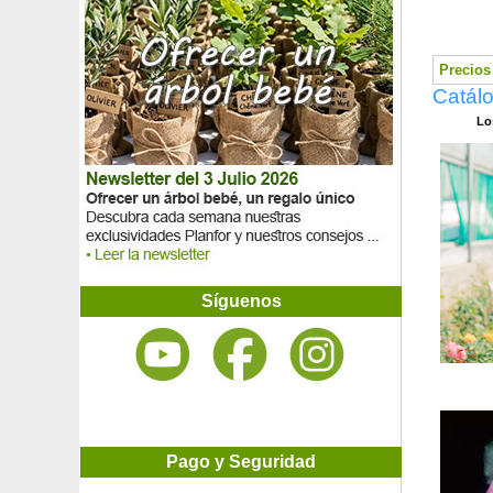
Rosal 'Jubilé du Prince de Monaco'
Rosal 'Jubilee Celebration'
Rosal 'La Belle de Rouet'
Precios 
Rosal 'La Sevillana'
Catálo
Rosal 'Lichfield Angel'
Rosal 'Lolita Lempicka'
Lo
Rosal 'Marcel Pagnol'
Rosal 'Marilyn Monroe'
Rosal 'Mary Rose'
Rosal 'Mermaid'
Rosal 'Michel Desjoyeaux'
Rosal 'Michel Serrault'
Rosal 'Mme A. Meilland', Rosal 'Peace'
Rosal 'Mokarosa'
Síguenos
Rosal 'Moonstone'
Rosal 'Mozart'
Rosal 'Munstead Wood'
Rosal 'Mutabilis', Rosal de China
Rosal 'Only You'
Rosal 'Pablito'
Rosal 'Pacific Dream'
Pago y Seguridad
Rosal paisajístico amarelo 'Yellow Fairy'
Rosal paisajístico blanco 'Little White Pet'