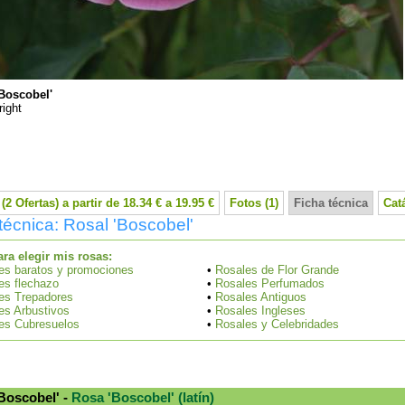
'Boscobel'
ight
(2 Ofertas) a partir de 18.34 € a 19.95 €
Fotos (1)
Ficha técnica
Cat
técnica: Rosal 'Boscobel'
ra elegir mis rosas:
es baratos y promociones
•
Rosales de Flor Grande
es flechazo
•
Rosales Perfumados
es Trepadores
•
Rosales Antiguos
es Arbustivos
•
Rosales Ingleses
es Cubresuelos
•
Rosales y Celebridades
Boscobel' -
Rosa 'Boscobel' (latín)