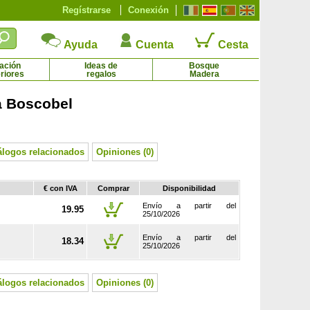
Regístrarse
Conexión
Ayuda
Cuenta
Cesta
ación
Ideas de
Bosque
riores
regalos
Madera
a Boscobel
paisajístico amarelo 'Yellow Fairy'
Rosal paisajístico blanco 'White Fairy'
4.27 € - 8.61 €
2.65 € - 8.12 €
álogos relacionados
Opiniones (0)
€ con IVA
Comprar
Disponibilidad
Envío a partir del
19.95
25/10/2026
Envío a partir del
18.34
25/10/2026
álogos relacionados
Opiniones (0)