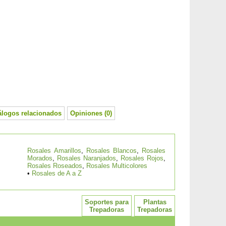
álogos relacionados
Opiniones (0)
Rosales Amarillos
,
Rosales Blancos
,
Rosales
Morados
,
Rosales Naranjados
,
Rosales Rojos
,
Rosales Roseados
,
Rosales Multicolores
•
Rosales de A a Z
Soportes para
Plantas
Trepadoras
Trepadoras