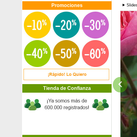
Rosa de Navidad
Promociones
⯈ Slide
Rosa de Navidad de Oriente
Rosa de Navidad 'Red Hybrids'
Rosa de Navidad 'White lady spotted'
Rosal 'Abbaye de Cluny'
Rosal 'Abracadabra'
Rosal 'Abraham Darby'
Rosal 'Alain Souchon'
Rosal 'Alba Meillandécor'
Rosal 'Albertine'
Rosal 'Alibaba'
Rosal 'All my loving'
Rosal 'Amber Flush'
Rosal 'André Le Notre'
Tienda de Confianza
Rosal 'Angéla'
Rosal 'Arthur Rimbaud'
Rosal 'Astrée'
Rosal 'Auguste Renoir'
Rosal 'Baie des Anges'
Rosal 'Ballerina'
Rosal 'Barbra Streisand'
Rosal Bernard Hinault