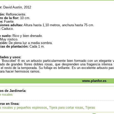
r:
David Austin, 2012
ión:
Refloreciente.
o de la flor:
10 cm.
e:
Fuerte.
iones adultas:
Altura hasta 1,10 metros, anchura hasta 75 cm.
:
Caduco.
e suelo:
Rico y bien drenado.
Muy rústico.
ción:
De plena luz a media sombra.
ias de plantación:
Cada 1 m.
dades y usos:
l 'Boscobel' ® es un arbusto particularmente bien formado con un elegante ve
ado de grandes flores dobles rosas, que desprenden una fragancia intensa 
 el resto de la temporada. Su follaje es brillante. Es un excelente arbusto par
para hacer hermosos ramos.
www.planfor.es
os de Jardinería:
 rosales
rse en línea:
s rosales y pequeños espinosos
,
Tijera para cortar rosas
,
Tijeras