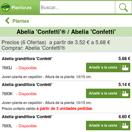
Panel de gestión de cookies
Planfor.es
Plantas
Abelia 'Confetti'® / Abelia 'Confetti'
Precios (6 Ofertas) a partir de 3.52 € a 5.68 €
Comprar: Abelia 'Confetti'®
5.68 €
Abelia grandiflora 'Confetti'
7693J
-
Disponible
Joven planta en cepellón - Altura de la planta: 10/15 cm.
5.14 €
Abelia grandiflora 'Confetti'
7693K
-
Disponible
Joven planta en cepellón - Altura de la planta: 10/15 cm.
a partir de 3 unidades pedidas
Precio unitario válido
.
4.60 €
Abelia grandiflora 'Confetti'
7693L
-
Disponible