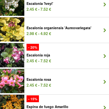
Escalonia 'Iveyi'
2.45 € - 7.52 €
Escalonia organiensis 'Aureovariegata'
2.98 € - 4.92 €
- 20%
Escalonia roja
2.45 € - 7.52 €
Escalonia rosa
2.45 € - 7.52 €
- 15%
Espina de fuego Amarillo