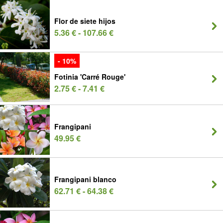
Flor de siete hijos
5.36 € - 107.66 €
- 10%
Fotinia 'Carré Rouge'
2.75 € - 7.41 €
Frangipani
49.95 €
Frangipani blanco
62.71 € - 64.38 €