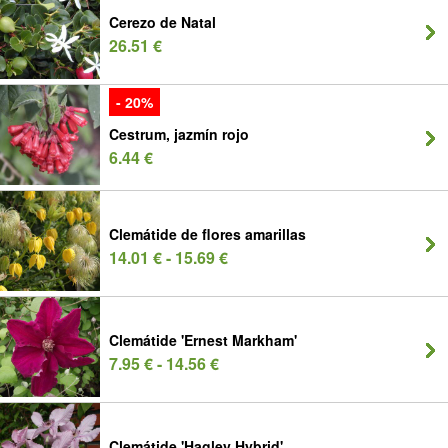
Cerezo de Natal
26.51 €
- 20%
Cestrum, jazmín rojo
6.44 €
Clemátide de flores amarillas
14.01 € - 15.69 €
Clemátide 'Ernest Markham'
7.95 € - 14.56 €
Clemátide 'Hagley Hybrid'