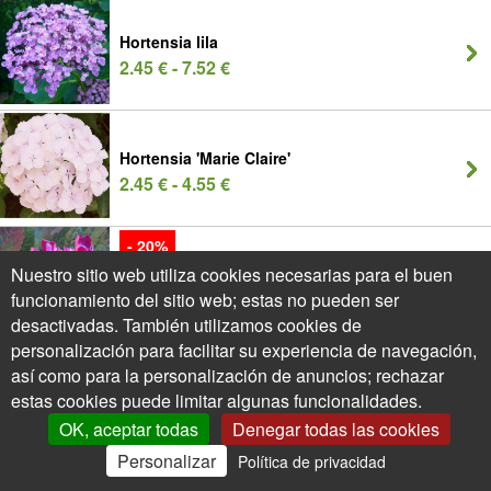
Hortensia lila
2.45 € - 7.52 €
Hortensia 'Marie Claire'
2.45 € - 4.55 €
- 20%
Nuestro sitio web utiliza cookies necesarias para el buen
Hortensia 'Merveille Sanguine'
funcionamiento del sitio web; estas no pueden ser
2.45 € - 8.12 €
desactivadas. También utilizamos cookies de
personalización para facilitar su experiencia de navegación,
así como para la personalización de anuncios; rechazar
Hortensia 'Mme Emile Mouillère'
estas cookies puede limitar algunas funcionalidades.
2.45 € - 8.12 €
OK, aceptar todas
Denegar todas las cookies
Personalizar
Política de privacidad
0
Mi Cuenta
Ofertas
Cesta