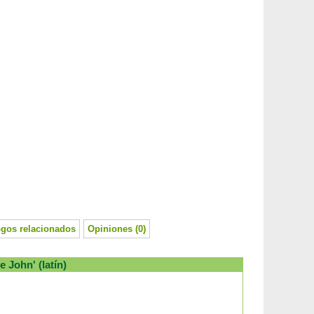
ogos relacionados
Opiniones (0)
e John' (latín)