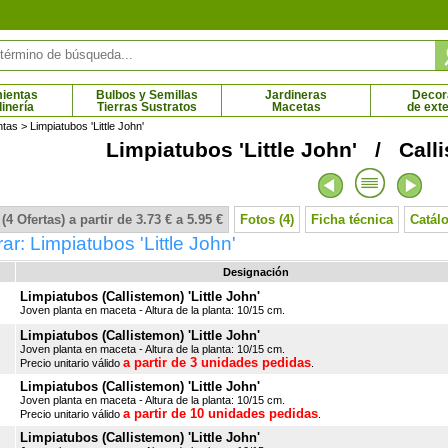
ientas
Bulbos y Semillas
Jardineras
Decor
dinería
Tierras Sustratos
Macetas
de exte
ntas
> Limpiatubos 'Little John'
Limpiatubos 'Little John' / Calli
Arce rojo
Arce tridente
 € - 64.87 €
14.01 € - 69.79 €
(4 Ofertas) a partir de 3.73 € a 5.95 €
Fotos (4)
Ficha técnica
Catál
r: Limpiatubos 'Little John'
Designación
Limpiatubos (Callistemon) 'Little John'
Joven planta en maceta - Altura de la planta: 10/15 cm.
Limpiatubos (Callistemon) 'Little John'
Joven planta en maceta - Altura de la planta: 10/15 cm.
a partir de 3 unidades pedidas
Precio unitario válido
.
Limpiatubos (Callistemon) 'Little John'
Joven planta en maceta - Altura de la planta: 10/15 cm.
a partir de 10 unidades pedidas
Precio unitario válido
.
Limpiatubos (Callistemon) 'Little John'