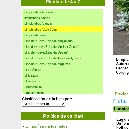
Limonero Pursha
Plantas de A a Z
Limón Yuzu
Limpiatubos Amarillo
limpiatubos blanco
Limpiatubos 'Laevis'
Limpiatubos 'Little John'
Limpiatubos rosa
Lino de Nueva Zelanda abigarrado
Lino de Nueva Zelanda 'Apricot Queen'
Lino de Nueva Zelanda 'Jester'
Lino de Nueva Zelanda 'Rainbow Queen'
Limpiat
Autor:
Lino de Nuevo Zelanda purpúrea
Fecha:
Liquidámbar
Copyrig
Lirio sapo
Lluvia de oro
Loropetalum
Lúpulo, Oblón
Precios 
Clasificación de la lista por:
Maackia del Amor
Ficha 
Macasar / Calicanto de Japon
Limpiat
Madreselva comestible Haskap
Política de calidad
Madreselva de invierno
Lugar 
Madreselva Lilas
Dimens
•
El jardín para los listos
Madreselva nitida
Follaje