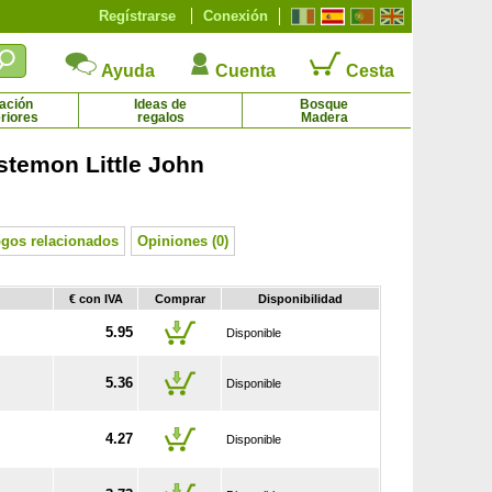
Regístrarse
Conexión
Ayuda
Cuenta
Cesta
ación
Ideas de
Bosque
riores
regalos
Madera
stemon Little John
Aronia melanocarpa
Astilbe Blanco
2.45 € - 8.12 €
2.44 € - 4.92 €
ogos relacionados
Opiniones (0)
€ con IVA
Comprar
Disponibilidad
5.95
Disponible
5.36
Disponible
4.27
Disponible