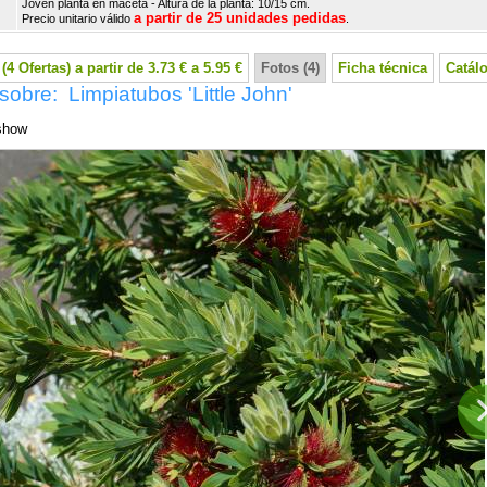
Joven planta en maceta - Altura de la planta: 10/15 cm.
a partir de 25 unidades pedidas
Precio unitario válido
.
(4 Ofertas) a partir de 3.73 € a 5.95 €
Fotos (4)
Ficha técnica
Catál
sobre: Limpiatubos 'Little John'
show