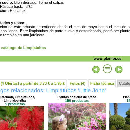
e suelo:
Bien drenado. Teme el calizo.
Rústico hasta -8°C.
ción:
Plena luz.
dades y usos:
ación de este arbusto se extiende desde el mes de mayo hasta el mes de s
cobillones. Este limpiatubos de porte suave y desordenado, podrá ser planta
ve también en una jardinera.
l catalogo de Limpiatubos
www.planfor.es
(4 Ofertas) a partir de 3.73 € a 5.95 €
Fotos (4)
Ficha técnica
Catál
gos relacionados: Limpiatubos 'Little John'
listemon, Limpiatubos,
Plantas de tierra de brezo
Plan
Limpiabotellas
150 productos
1
5 productos