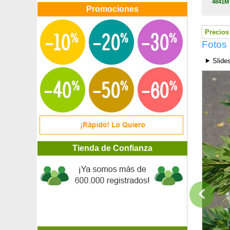
4841M
Leptospermum lanigerum 'Silver Sheen'
Promociones
Leptospermum Rojo, Manuka Rojo
Leptospermum Rosa, Manuka Rosa
Precios 
Lespedeza thunbergii
Fotos 
Leycesteria formosa 'Purple Rain'
Leymus arenarius
⯈ Slide
Libocedro, Calocedro, Cedro blanco
Lila azul
Lila blanco
Lila de las Indias berlingot menthe
Lila de las Indias blanco
Lila de las Indias con follaje negro - Blanco
Lila de las Indias con follaje negro - Rojo
Lila de las Indias malva
Tienda de Confianza
Lila de las Indias roja
Lila de las Indias rosa
Lila de las Indias rosa fucsia
Lila malva
Lila rosa
Lima
Lima dedo del río Brown
Limonero de las 4 estaciones