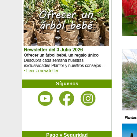
Mano de Buda
Manzanilla
Manzanilla marroquí
Manzano 'Belchard Chantecler'
Manzano 'Belle de Boskoop'
Manzano 'Calville rouge d'hiver'
Manzano Coccinella 'Courtarou'
Manzano con carne roja
Manzano de jardín perpetu 'Evereste'
Manzano de Kei, Manzana cafre
Manzano enano autofértil
Manzano enano colunmnario
Manzano 'Fuji'
Manzano 'Gala'
Síguenos
Manzano 'Golden delicious'
Manzano 'Granny Smith'
Manzano 'Juliet'
Manzano para sidra 'Douce Coët Ligné'
Manzano para sidra 'Guillevic'
Plantas
Manzano para sidra 'Moën'
Manzano para sidra ‘Petit Jaune’
Manzano 'Reine des reinettes'
Pago y Seguridad
Manzano 'Reinette grise du Canada'