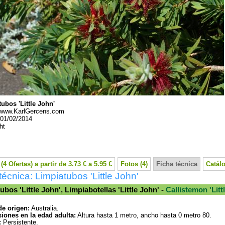
ubos 'Little John'
www.KarlGercens.com
01/02/2014
ht
(4 Ofertas) a partir de 3.73 € a 5.95 €
Fotos (4)
Ficha técnica
Catál
técnica: Limpiatubos 'Little John'
ubos 'Little John', Limpiabotellas 'Little John' -
Callistemon 'Littl
de origen:
Australia.
iones en la edad adulta:
Altura hasta 1 metro, ancho hasta 0 metro 80.
:
Persistente.