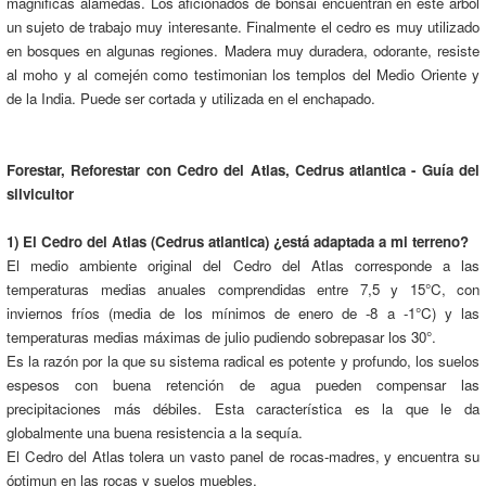
magnificas alamedas. Los aficionados de bonsái encuentran en este árbol
un sujeto de trabajo muy interesante. Finalmente el cedro es muy utilizado
en bosques en algunas regiones. Madera muy duradera, odorante, resiste
al moho y al comején como testimonian los templos del Medio Oriente y
de la India. Puede ser cortada y utilizada en el enchapado.
Forestar, Reforestar con Cedro del Atlas, Cedrus atlantica - Guía del
silvicultor
1) El Cedro del Atlas (Cedrus atlantica) ¿está adaptada a mi terreno?
El medio ambiente original del Cedro del Atlas corresponde a las
temperaturas medias anuales comprendidas entre 7,5 y 15°C, con
inviernos fríos (media de los mínimos de enero de -8 a -1°C) y las
temperaturas medias máximas de julio pudiendo sobrepasar los 30°.
Es la razón por la que su sistema radical es potente y profundo, los suelos
espesos con buena retención de agua pueden compensar las
precipitaciones más débiles. Esta característica es la que le da
globalmente una buena resistencia a la sequía.
El Cedro del Atlas tolera un vasto panel de rocas-madres, y encuentra su
óptimun en las rocas y suelos muebles.