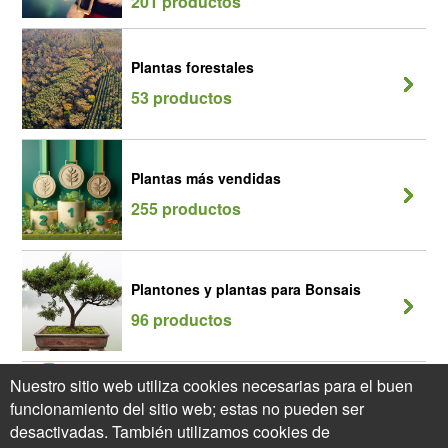
201 productos
Plantas forestales
53 productos
Plantas más vendidas
255 productos
Plantones y plantas para Bonsais
96 productos
Nuestro sitio web utiliza cookies necesarias para el buen
Promociones plantas del momento
funcionamiento del sitio web; estas no pueden ser
369 productos
desactivadas. También utilizamos cookies de