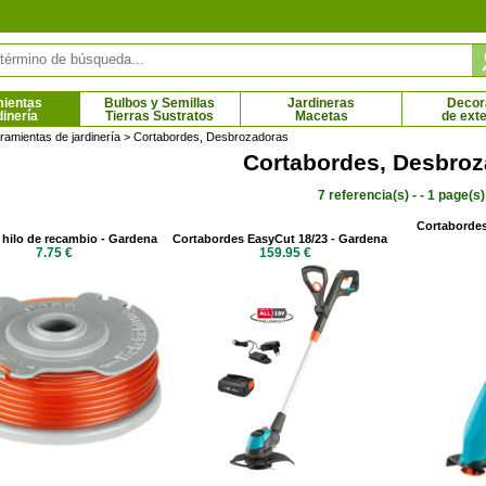
ientas
Bulbos y Semillas
Jardineras
Decor
dinería
Tierras Sustratos
Macetas
de exte
ramientas de jardinería
> Cortabordes, Desbrozadoras
Cortabordes, Desbro
7 referencia(s) - - 1 page(s)
ierto - Flores rojas
Rosal de Banks 'Lutea'
Rosal 
8 € - 17.85 €
3.73 € - 29.75 €
Cortabordes
 hilo de recambio - Gardena
Cortabordes EasyCut 18/23 - Gardena
7.75 €
159.95 €