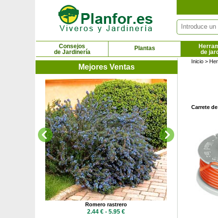
Panel de gestión de cookies
Consejos
Herram
Plantas
de Jardinería
de jar
Inicio
>
Her
Mejores Ventas
Rosa del des
16.1
Carrete de
n pie
Romero rastrero
 €
2.44 € - 5.95 €