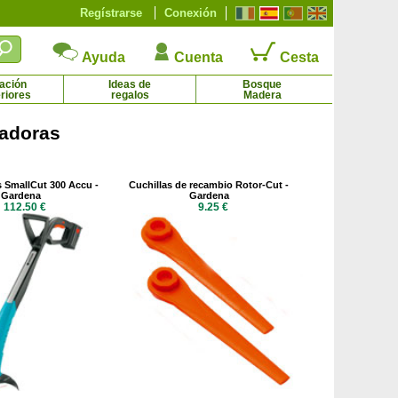
Regístrarse
Conexión
Ayuda
Cuenta
Cesta
ación
Ideas de
Bosque
riores
regalos
Madera
zadoras
paisajístico amarelo 'Yellow Fairy'
Rosal paisajístico blanco 'White Fairy'
4.27 € - 8.61 €
2.65 € - 8.12 €
 SmallCut 300 Accu -
Cuchillas de recambio Rotor-Cut -
Gardena
Gardena
112.50 €
9.25 €