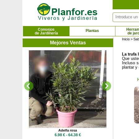
Panel de gestión de cookies
Consejos
Herram
Plantas
de Jardinería
de jar
Inicio
> Sabe
Mejores Ventas
La trufa
Aga
Que usted
2.6
Incluso s
plantar y
Adelfa rosa
 €
6.98 € - 64.38 €