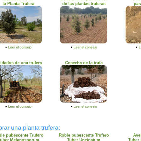
la Planta Trufera
de las plantas truferas
par
•
•
•
Leer el consejo
Leer el consejo
L
idados de una trufera
Cosecha de la trufa
•
•
Leer el consejo
Leer el consejo
ar una planta trufera:
le pubescente Trufero
Roble pubescente Trufero
Ave
Tuber Melanosporum
Tuber Uncinatum
Tuber