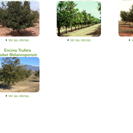
•
•
•
Ver las ofertas
Ver las ofertas
V
Encina Trufera
Tuber Melanosporum
•
Ver las ofertas