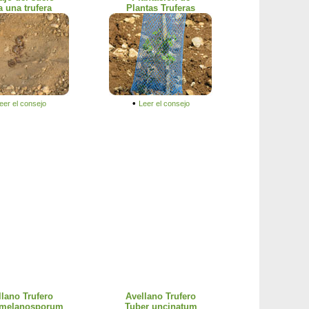
a una trufera
Plantas Truferas
•
eer el consejo
Leer el consejo
llano Trufero
Avellano Trufero
 melanosporum
Tuber uncinatum