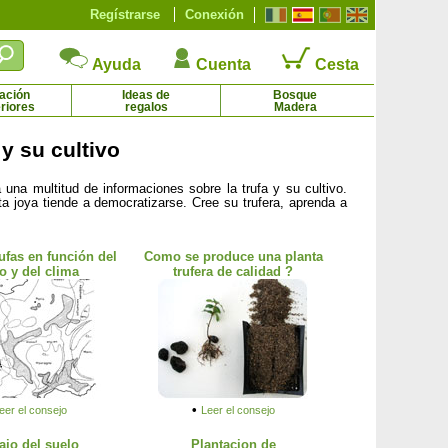
Regístrarse
Conexión
Ayuda
Cuenta
Cesta
ación
Ideas de
Bosque
riores
regalos
Madera
 y su cultivo
Alborada rosa
Alcornoque
una multitud de informaciones sobre la trufa y su cultivo.
2.54 € - 4.55 €
1.75 € - 64.50 €
a joya tiende a democratizarse. Cree su trufera, aprenda a
ufas en función del
Como se produce una planta
o y del clima
trufera de calidad ?
•
eer el consejo
Leer el consejo
ajo del suelo
Plantacion de