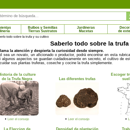
ientas
Bulbos y Semillas
Jardineras
Decor
dinería
Tierras Sustratos
Macetas
de exte
rlo todo sobre la trufa y su cultivo
Saberlo todo sobre la trufa
 llama la atención y despierta la curiosidad desde siempre.
panto azul
Agapanto blanco
 sea un novato, un aficionado o productor, podrá encontrar en esta rubrica 
5 € - 8.61 €
3.04 € - 8.61 €
i algunos aspectos se guardan cuidadosamente en secreto, el cultivo de est
 cuidar sus plantas truferas, coseche y cocine la trufa simplemente.
Historia de la culture
Escoger tr
de la Trufa Negra
Las diferentes trufas
suel
•
•
•
Leer el consejo
Leer el consejo
L
La Eleccion de
Densidad de plantación
Trab