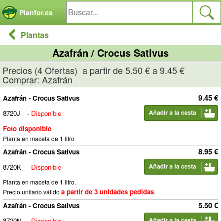
Panel de gestión de cookies
Planfor.es
Plantas
Azafrán / Crocus Sativus
Precios (4 Ofertas) a partir de 5.50 € a 9.45 €
Comprar: Azafrán
9.45 €
Azafrán - Crocus Sativus
8720J
-
Disponible
Foto disponible
Planta en maceta de 1 litro
8.95 €
Azafrán - Crocus Sativus
8720K
-
Disponible
Planta en maceta de 1 litro.
a partir de 3 unidades pedidas
Precio unitario válido
.
5.50 €
Azafrán - Crocus Sativus
8720N
-
Disponible