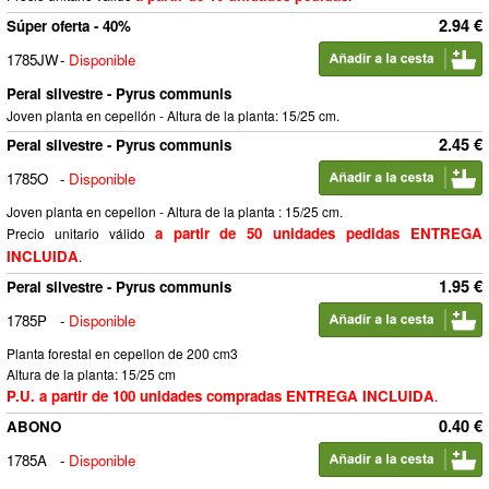
2.94 €
Súper oferta - 40%
1785JW
-
Disponible
Peral silvestre - Pyrus communis
Joven planta en cepellón - Altura de la planta: 15/25 cm.
2.45 €
Peral silvestre - Pyrus communis
1785O
-
Disponible
Joven planta en cepellon - Altura de la planta : 15/25 cm.
a partir de 50 unidades pedidas ENTREGA
Precio unitario válido
INCLUIDA
.
1.95 €
Peral silvestre - Pyrus communis
1785P
-
Disponible
Planta forestal en cepellon de 200 cm3
Altura de la planta: 15/25 cm
P.U. a partir de 100 unidades compradas ENTREGA INCLUIDA
.
0.40 €
ABONO
1785A
-
Disponible