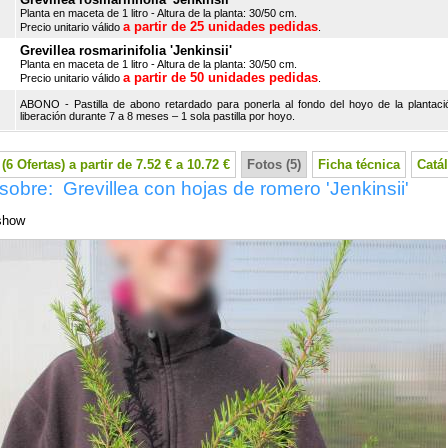
Planta en maceta de 1 litro - Altura de la planta: 30/50 cm.
a partir de 25 unidades pedidas
Precio unitario válido
.
Grevillea rosmarinifolia 'Jenkinsii'
Planta en maceta de 1 litro - Altura de la planta: 30/50 cm.
a partir de 50 unidades pedidas
Precio unitario válido
.
ABONO - Pastilla de abono retardado para ponerla al fondo del hoyo de la plantaci
liberación durante 7 a 8 meses – 1 sola pastilla por hoyo.
(6 Ofertas) a partir de 7.52 € a 10.72 €
Fotos (5)
Ficha técnica
Catá
sobre: Grevillea con hojas de romero 'Jenkinsii'
show