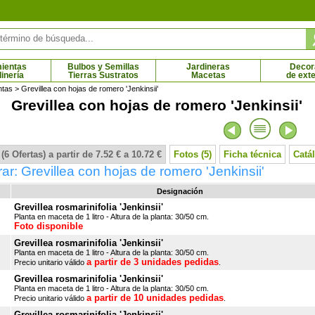
ientas
Bulbos y Semillas
Jardineras
Decor
dinería
Tierras Sustratos
Macetas
de exte
ntas
> Grevillea con hojas de romero 'Jenkinsii'
Grevillea con hojas de romero 'Jenkinsii' 
nta verde
Mora-Frambuesa Tayberry
5 € - 5.95 €
4.27 € - 12.93 €
(6 Ofertas) a partir de 7.52 € a 10.72 €
Fotos (5)
Ficha técnica
Catá
r: Grevillea con hojas de romero 'Jenkinsii'
Designación
Grevillea rosmarinifolia 'Jenkinsii'
Planta en maceta de 1 litro - Altura de la planta: 30/50 cm.
Foto disponible
Grevillea rosmarinifolia 'Jenkinsii'
Planta en maceta de 1 litro - Altura de la planta: 30/50 cm.
a partir de 3 unidades pedidas
Precio unitario válido
.
Grevillea rosmarinifolia 'Jenkinsii'
Planta en maceta de 1 litro - Altura de la planta: 30/50 cm.
a partir de 10 unidades pedidas
Precio unitario válido
.
Grevillea rosmarinifolia 'Jenkinsii'