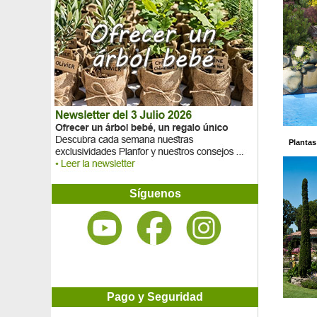
Heuchera 'Caramel'
Heuchera 'Citronnelle'
Heuchera 'Golden Zebra'
Heuchera 'Marmalade'
Heuchera 'Melting Fire'
Heuchera 'Midnight rose'
Heuchera 'Pluie de feu'
Heuchera 'Plum royale'
Heuchera 'Stoplight'
Hiedra
Plantas
Hiedra Bellecour
Hiedra de Colchide 'Dentata Variegata'
Hiedra 'Elegantissima'
Hiedra 'Glacier'
Síguenos
Hiedra 'Green ripple'
Hiedra 'Mona Lisa'
Hierba algodonera
Hierba de Japón 'All gold'
Hierba de Japón 'Aureola'
Hierba de Japón 'Beni kaze'
Hierba de la Mascarenas, Zoysia
Pago y Seguridad
Hierba de San Cristóbal 'Atropurpurea'
Hierba de San Cristóbal 'Brunette'