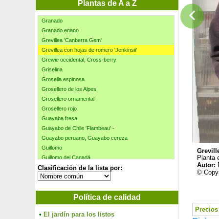
Gomero de agua, Kanooka
Plantas de A a Z
Granada con flores bicolores 'Mme Legrelle'
Granado
Granado enano
Grevillea 'Canberra Gem'
Grevillea con hojas de romero 'Jenkinsii'
Grewie occidental, Cross-berry
Griselina
Grosella espinosa
Grosellero de los Alpes
Grosellero ornamental
Grosellero rojo
Guayaba fresa
Guayabo de Chile 'Flambeau' -
Guayabo peruano, Guayabo cereza
Guillomo
Grevill
Guillomo del Canadá
Planta 
Autor:
Clasificación de la lista por:
Gunnera de Magellan
© Copyr
Hakonechloa macra
Halesia, Árbol de campanillas plateadas
Política de calidad
Hamamelis 'Arnold Promise'
Hamamelis 'Diane'
Precios 
•
El jardín para los listos
Hamamelis 'Feuerzauber'