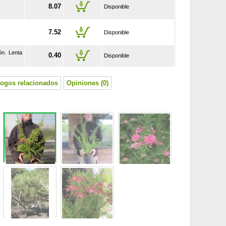
8.07
Disponible
7.52
Disponible
ón. Lenta
0.40
Disponible
logos relacionados
Opiniones (0)