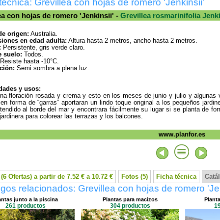
técnica: Grevillea con hojas de romero 'Jenkinsii'
ea con hojas de romero 'Jenkinsii' -
Grevillea rosmarinifolia Jenkin
de origen:
Australia.
iones en edad adulta:
Altura hasta 2 metros, ancho hasta 2 metros.
:
Persistente, gris verde claro.
e suelo:
Todos.
Resiste hasta -10°C.
ción:
Semi sombra a plena luz.
dades y usos:
na floración rosada y crema y esto en los meses de junio y julio y algunas v
en forma de “garras” aportaran un lindo toque original a los pequeños jardin
endido al borde del mar y encontrara fácilmente su lugar si se planta de f
jardinera para colorear las terrazas y los balcones.
www.planfor.es
(6 Ofertas) a partir de 7.52 € a 10.72 €
Fotos (5)
Ficha técnica
Catá
gos relacionados: Grevillea con hojas de romero 'Jen
antas junto a la piscina
Plantas para macizos
Planta
261 productos
304 productos
1