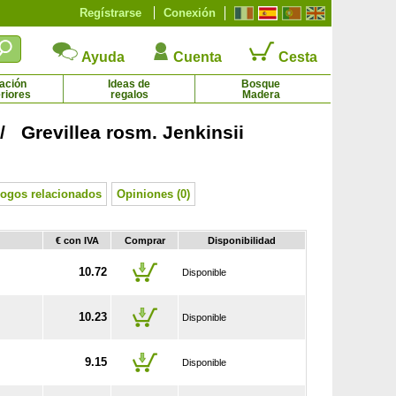
Regístrarse
Conexión
Ayuda
Cuenta
Cesta
ación
Ideas de
Bosque
riores
regalos
Madera
/ Grevillea rosm. Jenkinsii
Mora sin espinas
Morera de hojas de Plátano estéril
6.45 € - 11.31 €
11.95 € - 69.79 €
logos relacionados
Opiniones (0)
€ con IVA
Comprar
Disponibilidad
10.72
Disponible
10.23
Disponible
9.15
Disponible