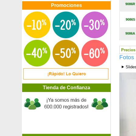
Gaura rosa de Lindheimer
9086R
Promociones
Gayomba
Gayuba, Uva de oso
9086S
Geranio 'Ann Folkard'
Geranio 'Dusky Crûg'
Geranio 'Espresso'
9086A
Geranio 'Samobor'
Geranio vivaz flores blancas
Precios 
Geranio vivaz 'Johnson Blue'
Fotos 
Geranio vivaz 'Nimbus'
Geranio vivaz 'Rozanne'
⯈ Slide
Geranio vivaz 'Russell Prichard'
Geranio vivaz 'Tiny Monster'
Gingo
Tienda de Confianza
Gingo enano 'Mariken'
Gingo fastigiata 'Blagon'
Glicinia azul
Glicinia blanca
Glicinia japonesa
Glicinia rosa
Goji
Goji con bayas amarillas