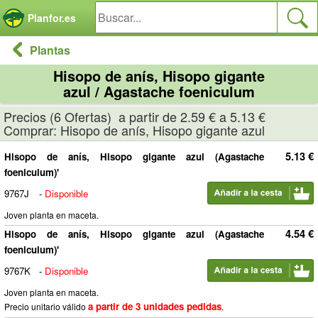
Panel de gestión de cookies
Planfor.es
Plantas
Hisopo de anís, Hisopo gigante
azul / Agastache foeniculum
Precios (6 Ofertas) a partir de 2.59 € a 5.13 €
Comprar: Hisopo de anís, Hisopo gigante azul
5.13 €
Hisopo de anís, Hisopo gigante azul (Agastache
foeniculum)'
9767J
-
Disponible
Joven planta en maceta.
4.54 €
Hisopo de anís, Hisopo gigante azul (Agastache
foeniculum)'
9767K
-
Disponible
Joven planta en maceta.
a partir de 3 unidades pedidas
Precio unitario válido
.