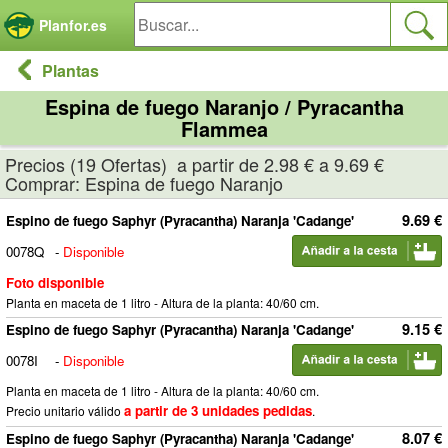
Panel de gestión de cookies
Planfor.es
Plantas
Espina de fuego Naranjo / Pyracantha
Flammea
Precios (19 Ofertas) a partir de 2.98 € a 9.69 €
Comprar: Espina de fuego Naranjo
9.69 €
Espino de fuego Saphyr (Pyracantha) Naranja 'Cadange'
0078Q
-
Disponible
Foto disponible
Planta en maceta de 1 litro - Altura de la planta: 40/60 cm.
9.15 €
Espino de fuego Saphyr (Pyracantha) Naranja 'Cadange'
0078I
-
Disponible
Planta en maceta de 1 litro - Altura de la planta: 40/60 cm.
a partir de 3 unidades pedidas
Precio unitario válido
.
8.07 €
Espino de fuego Saphyr (Pyracantha) Naranja 'Cadange'