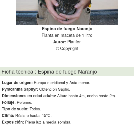
Espina de fuego Naranjo
Planta en maceta de 1 litro
Pla
Autor:
Planfor
© Copyright
Ficha técnica : Espina de fuego Naranjo
Lugar de origen:
Europa meridional y Asia menor.
Pyracantha Saphyr:
Obtención Sapho.
Dimensiones en edad adulta:
Altura hasta 4m, ancho hasta 2m.
Follaje:
Perenne.
Tipo de suelo:
Todos.
Clima:
Résiste hasta -15°C.
Exposición:
Plena luz a media sombra.