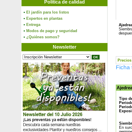
Política de calidad
•
El jardín para los listos
•
Expertos en plantas
•
Entrega
Ajedre
Siembra
•
Modos de pago y seguridad
despues
•
¿Quiénes somos?
Newsletter
Precios 
Ficha 
Ajedre
Tipo d
Period
Period
Exposi
Siembra
En surc
germine