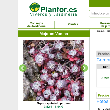
Panel de gestión de cookies
Consejos
Herram
Plantas
de Jardinería
de jar
Inicio
>
Bul
Mejores Ventas
Palme
5.36
Precios 
Compr
Ref
G0361
Precios 
Fotos
pe Blanco'
Orpin espatulado púrpura
 €
3.52 € - 6.44 €
⯈ Slide