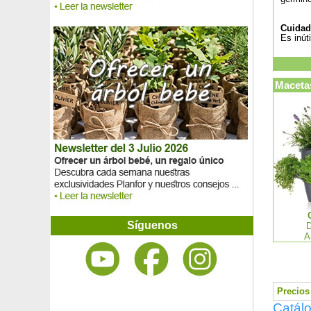
Cuidad
Es inút
Macetas
Síguenos
D
A
Precios 
Catálo