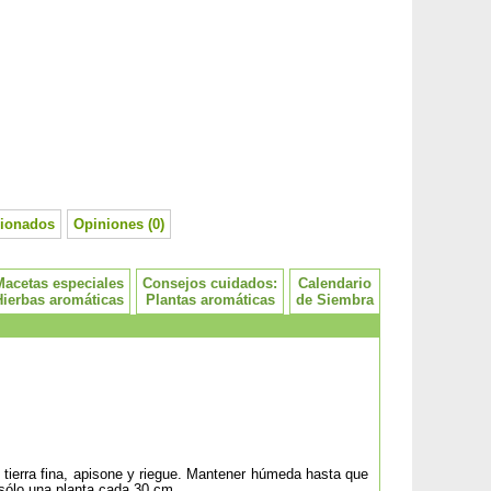
cionados
Opiniones (0)
Macetas especiales
Consejos cuidados:
Calendario
Hierbas aromáticas
Plantas aromáticas
de Siembra
tierra fina, apisone y riegue. Mantener húmeda hasta que
 sólo una planta cada 30 cm.