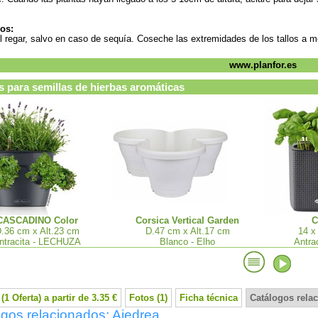
os:
il regar, salvo en caso de sequía. Coseche las extremidades de los tallos a m
www.planfor.es
 para semillas de hierbas aromáticas
CASCADINO Color
Corsica Vertical Garden
C
.36 cm x Alt.23 cm
D.47 cm x Alt.17 cm
14 x
ntracita - LECHUZA
Blanco - Elho
Antra
(1 Oferta) a partir de 3.35 €
Fotos (1)
Ficha técnica
Catálogos rela
gos relacionados: Ajedrea