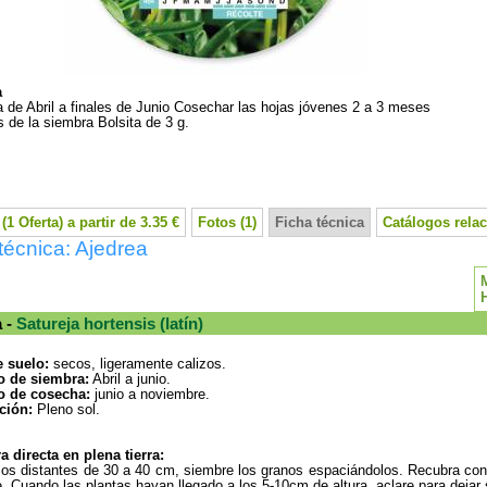
a
 de Abril a finales de Junio Cosechar las hojas jóvenes 2 a 3 meses
 de la siembra Bolsita de 3 g.
(1 Oferta) a partir de 3.35 €
Fotos (1)
Ficha técnica
Catálogos rela
técnica: Ajedrea
a -
Satureja hortensis (latín)
e suelo:
secos, ligeramente calizos.
o de siembra:
Abril a junio.
o de cosecha:
junio a noviembre.
ción:
Pleno sol.
 directa en plena tierra:
os distantes de 30 a 40 cm, siembre los granos espaciándolos. Recubra con 
. Cuando las plantas hayan llegado a los 5-10cm de altura, aclare para dejar