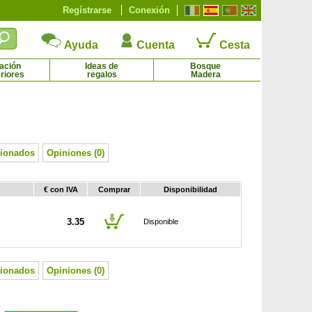
Regístrarse
Conexión
Ayuda
Cuenta
Cesta
ación
Ideas de
Bosque
riores
regalos
Madera
Paulonia
Peral 'Conférence'
2.48 € - 91.43 €
31.92 €
cionados
Opiniones (0)
€ con IVA
Comprar
Disponibilidad
3.35
Disponible
cionados
Opiniones (0)