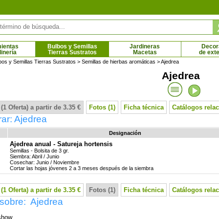
ientas
Bulbos y Semillas
Jardineras
Decor
dinería
Tierras Sustratos
Macetas
de exte
bos y Semillas Tierras Sustratos
>
Semillas de hierbas aromáticas
> Ajedrea
Ajedrea
ra de Fortune
Palmito
 € - 226.68 €
5.36 € - 167.17 €
(1 Oferta) a partir de 3.35 €
Fotos (1)
Ficha técnica
Catálogos rela
ar: Ajedrea
Designación
Ajedrea anual - Satureja hortensis
Semillas - Bolsita de 3 gr.
Siembra: Abril / Junio
Cosechar: Junio / Noviembre
Cortar las hojas jóvenes 2 a 3 meses después de la siembra
(1 Oferta) a partir de 3.35 €
Fotos (1)
Ficha técnica
Catálogos rela
 sobre: Ajedrea
show