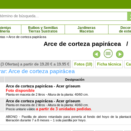
ientas
Bulbos y Semillas
Jardineras
Decor
dinería
Tierras Sustratos
Macetas
de exte
ntas
> Arce de corteza papirácea
Arce de corteza papirácea /
ia robusta 'Pingwu'
Bambú Fargesia Rufa
 € - 70.95 €
8.25 € - 69.00 €
(3 Ofertas) a partir de 19.20 € a 19.95 €
Fotos (10)
Ficha técnica
Ca
r: Arce de corteza papirácea
Designación
Arce de corteza papirácea - Acer griseum
Foto disponible
Planta en maceta de 2 litros - Altura de la planta: 40/60 cm.
Arce de corteza papirácea - Acer griseum
Planta en maceta de 2 litros - Altura de la planta: 40/60 cm.
a partir de 3 unidades pedidas
Precio unitario válido
.
ABONO - Pastilla de abono retardado para ponerla al fondo del hoyo de la plantaci
liberación durante 7 a 8 meses – 1 sola pastilla por hoyo.