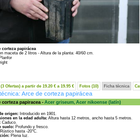
 corteza papirácea
en maceta de 2 litros - Altura de la planta: 40/60 cm.
Planfor
ight
(3 Ofertas) a partir de 19.20 € a 19.95 €
Fotos (10)
Ficha técnica
Ca
técnica: Arce de corteza papirácea
 corteza papiracea -
Acer griseum, Acer nikoense (latín)
de origen:
Introducido en 1901.
iones en la edad adulta:
Altura hasta 12 metros, ancho hasta 5 metros.
:
Caduco.
e suelo:
Profundo y fresco.
Rústico hasta -20°C.
ción:
Plena luz.