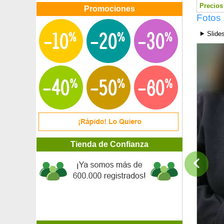
Arándano enano autofértil
Precios 
Promociones
Arándano rojo
Fotos 
Arandano rojo, Cranberry
⯈ Slide
Arbol de angélica japonés
Árbol de Franklin
Árbol de hierro
Árbol de Judas
Árbol de Katsura
Árbol del alcanfor
Árbol de las abejas
Árbol de las pelucas
Árbol de las pelucas purpúreo
Árbol de las tulipas
Árbol del Caucho
Tienda de Confianza
Árbol del destino 'Fargesii'
Árbol de los anémonas
Árbol de los pañuelos
Árbol del paraíso
Árbol del Sasafrás
Árbol del Té, Planta de Té
Árbol de nieve, Árbol de flecos
Arbusto a escoba blanco 'White Candy'