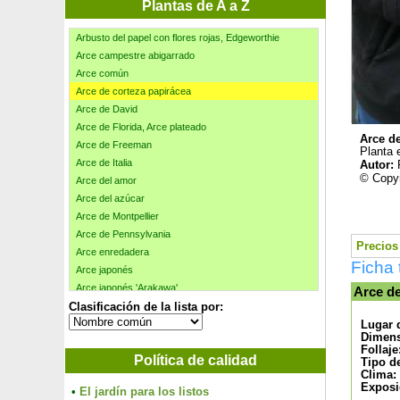
Arbusto de la banana
Plantas de A a Z
Arbusto del papel con flores doradas, Edgeworthie
Arbusto del papel con flores rojas, Edgeworthie
Arce campestre abigarrado
Arce común
Arce de corteza papirácea
Arce de David
Arce de Florida, Arce plateado
Arce de
Arce de Freeman
Planta 
Arce de Italia
Autor:
© Copyr
Arce del amor
Arce del azúcar
Arce de Montpellier
Arce de Pennsylvania
Precios 
Arce enredadera
Ficha 
Arce japonés
Arce japonés 'Arakawa'
Arce de
Clasificación de la lista por:
Arce japonés 'Atropurpureum'
Arce japonés 'Bloodgood'
Lugar 
Dimens
Arce japonés 'Butterfly'
Follaje
Política de calidad
Arce japonés 'Deshojo'
Tipo d
Clima:
Arce japonés 'Dissectum garnet'
Exposi
•
El jardín para los listos
Arce japonés 'Dissectum viridis'