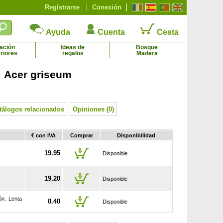
Regístrarse
Conexión
Ayuda
Cuenta
Cesta
ación
Ideas de
Bosque
riores
regalos
Madera
 Acer griseum
Bambú Phyllostachys Nigra
Barrón
15.95 € - 64.75 €
1.65 € - 3.95 €
tálogos relacionados
Opiniones (0)
€ con IVA
Comprar
Disponibilidad
19.95
Disponible
19.20
Disponible
ón. Lenta
0.40
Disponible