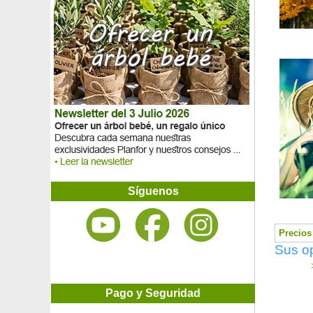
Avellana de invierno fragante
Avellano
Avellano de Japón, Avellano de Invierno
Avellano purpura
Avellano tortuoso
Avellano Trufero - Tuber melanosporum
Avellano Trufero - Tuber uncinatum
Avellano turco
Azafrán
Azalea japonesa 'Arabesk'
Azalea japonesa 'Bengal fire'
Azalea japonesa blanca
Azalea japonesa 'Blue Danube'
Azalea japonesa 'Fête des Mères'
Síguenos
Azalea japonesa 'Hino Crimson'
Azalea japonesa 'Ho Oden'
Azalea japonesa 'Olga Niblett'
Precios 
Azalea japonesa 'Pink Spider'
Sus op
Azalea japonesa 'Sachsenstern'
>
Azalea japonesa 'Salmon's Leap'
Azalea japonesa 'Sir Robert'
Pago y Seguridad
Azalea japonesa 'Ward's Ruby'
Azalea mollis Blanca