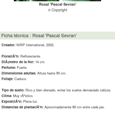
Rosal 'Pascal Sevran'
s
© Copyright
Ficha técnica : Rosal 'Pascal Sevran'
Creador:
NIRP International, 2002.
FloraciÃ³n:
Refloreciente.
DiÃ¡metro de la flor:
14 cm.
Perfume:
Fuerte.
Dimensiones adultas:
Altura hasta 90 cm.
Follaje:
Caduco.
Tipo de suelo:
Rico y bien drenado, evitar los suelos demasiado calizos.
Clima:
Muy rÃºstico.
ExposiciÃ³n:
Plena luz.
Distancias de plantaciÃ³n:
Aproximadamente 80 cm entre cada pie.