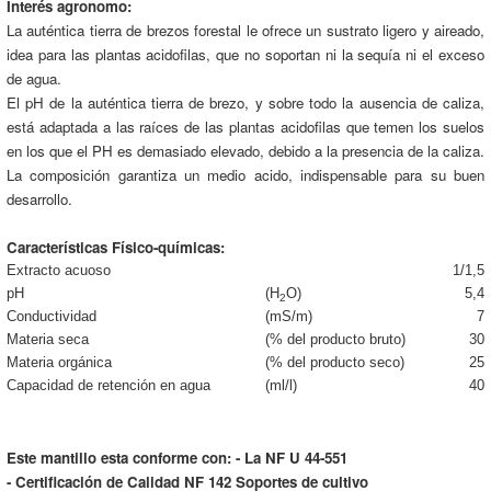
Interés agronomo:
La auténtica tierra de brezos forestal le ofrece un sustrato ligero y aireado,
idea para las plantas acidofilas, que no soportan ni la sequía ni el exceso
de agua.
El pH de la auténtica tierra de brezo, y sobre todo la ausencia de caliza,
está adaptada a las raíces de las plantas acidofilas que temen los suelos
en los que el PH es demasiado elevado, debido a la presencia de la caliza.
La composición garantiza un medio acido, indispensable para su buen
desarrollo.
Características Físico-químicas:
Extracto acuoso
1/1,5
pH
(H
O)
5,4
2
Conductividad
(mS/m)
7
Materia seca
(% del producto bruto)
30
Materia orgánica
(% del producto seco)
25
Capacidad de retención en agua
(ml/l)
40
Este mantillo esta conforme con: - La NF U 44-551
- Certificación de Calidad NF 142 Soportes de cultivo