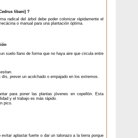
Cedrus libani) ?
stema radical del árbol debe poder colonizar rápidamente el
 mecácina o manual para una plantación óptima.
ción
un suelo llano de forma que no haya aire que circula entre
cesitan.
os dís, prever un acolchado o empajado en los extremos.
lantar para poner las plantas jóvenes en cepellón. Esta
lidad y el trabajo es más rápido.
n pico.
 evitar aplastar fuerte o dar un talonazo a la tierra porque