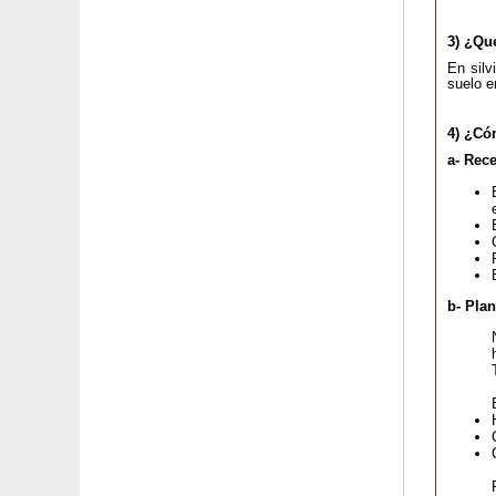
Cotoneaster dammeri
Cotoneaster franchetii
3) ¿Que
Cotoneaster horizontal
En silv
Cotoneaster lacteus
suelo e
Crassula ovata Hobbit
Crassula ovata Minor
4) ¿Có
Crotón
Cúrcuma
a- Rec
Dafne
Dafne de larga floración
Datilera Pigmea
Decaisnea, Banana azul
Delphinium 'Bellamosum'
Delphinium 'Casa Blanca'
b- Pla
Delphinium 'Cliveden Beauty'
Dendrobium Orquídea - Blanca
Dendrobium Orquídea - Malva
Deucia gracilis
Deucia rosa
Dieffenbachia
Dipladenia blanco
Dipladenia Rojo
Dipladenia rosa