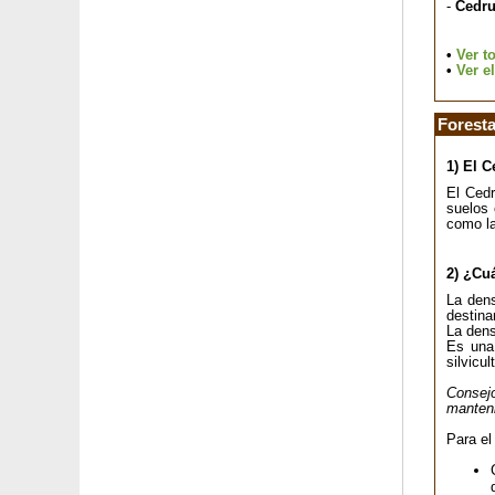
-
Cedru
Corazón de María dorado
Corazón de María 'Valentine'
•
Ver t
Cordiline
•
Ver e
Cordiline 'Red Star'
Cordiline rosa
Cordiline 'Torbay dazzler'
Foresta
Cornejo amarillo
1) El C
Cornejo americano de flores blancas
Cornejo americano de flores rosas
El Cedr
suelos 
Cornejo blanco
como la
Cornejo chino de flores blancas
Cornejo de Hong Kong
2) ¿Cuá
Cornejo de las pagodas con hojas variegadas
Cornejo japonés de flores blancas
La dens
destina
Cornejo japonés de flores rosas
La dens
Cornejo macho
Es una 
silvicult
Cornejo officinalis
Cornejo rojo
Consej
manteni
Cornejo sanguino 'Midwinter Fire'
Cornicabra
Para el
Corokia cotoneaster
Coronilla