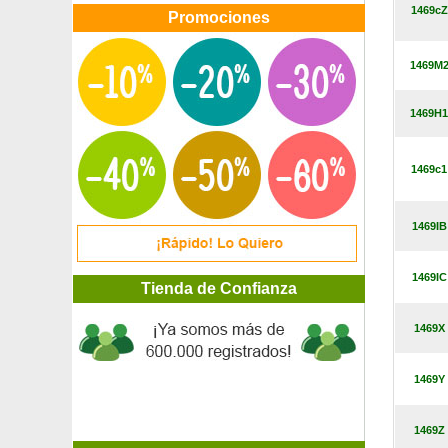
Carióptera 'First Choice'
1469cZ
Promociones
Carióptera 'Worcester Gold'
Carolina del jardín / coronilla
1469M
Carpe
Carpe fastigiata
Carpe negro
1469H1
Carpe Trufero - Tuber Melanosporum
Carpe Trufero - Tuber Uncinatum
1469c1
Casia corymbosa
Casia floribunda
Casis
1469IB
Casis blanco autofértil
Casis enano
Cassis Caseille Josta
1469IC
Tienda de Confianza
Castaño chino florido
Castaño común
1469X
Castanopsis Cuspidata
Catalpa
Catalpa de bola
1469Y
Ceanoto
Ceanoto 'Burkwoodii'
Ceanoto rosa
1469Z