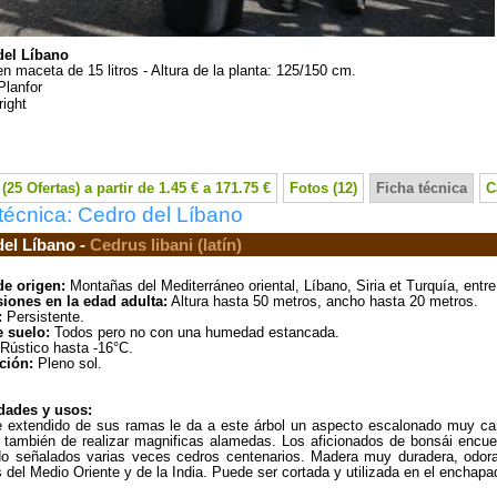
del Líbano
en maceta de 15 litros - Altura de la planta: 125/150 cm.
Planfor
ight
(25 Ofertas) a partir de 1.45 € a 171.75 €
Fotos (12)
Ficha técnica
C
técnica: Cedro del Líbano
el Líbano -
Cedrus libani (latín)
de origen:
Montañas del Mediterráneo oriental, Líbano, Siria et Turquía, entr
iones en la edad adulta:
Altura hasta 50 metros, ancho hasta 20 metros.
:
Persistente.
e suelo:
Todos pero no con una humedad estancada.
Rústico hasta -16°C.
ción:
Pleno sol.
dades y usos:
e extendido de sus ramas le da a este árbol un aspecto escalonado muy carac
 también de realizar magnificas alamedas. Los aficionados de bonsái encuen
o señalados varias veces cedros centenarios. Madera muy duradera, odora
 del Medio Oriente y de la India. Puede ser cortada y utilizada en el enchapa