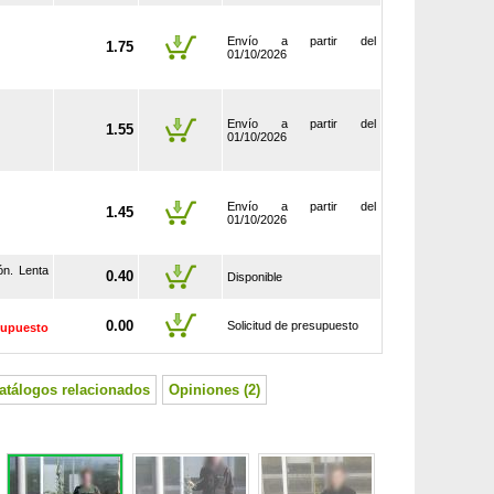
Envío a partir del
1.75
01/10/2026
Envío a partir del
1.55
01/10/2026
Envío a partir del
1.45
01/10/2026
ón. Lenta
0.40
Disponible
0.00
Solicitud de presupuesto
supuesto
atálogos relacionados
Opiniones (2)