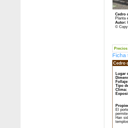
Clavel coronado rosa salmón
Clemátide armandii
Cedro 
Clemátide de flores amarillas
Planta 
Autor:
Clemátide 'Dr Ruppel'
© Copyr
Clemátide 'Ernest Markham'
Clemátide 'Hagley Hybrid'
Clemátide 'John Howells'
Clemátide 'Mme Lecoultre'
Precios 
Clemátide 'Montana Mayleen'
Ficha 
Clemátide 'Multi Blue'
Clemátide 'Nelly Moser'
Cedro d
Clemátide 'Rouge cardinal'
Lugar 
Clemátide 'The President'
Dimens
Clementina
Follaje
Clethra alnifolia 'Pink Spire'
Tipo d
Clima:
Clethra alnifolia 'Ruby Spice'
Exposi
Cola de caballo
Cola de macaco
Propie
Colutea
El port
permite
Combava
Han sid
Corazón de María
templos
Corazón de María 'Alba'