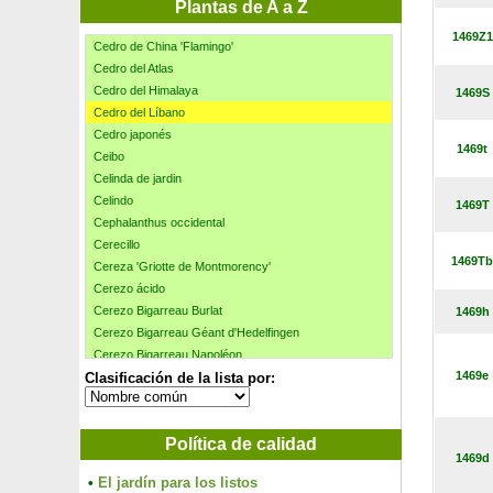
Cebollino
Plantas de A a Z
Cedro azul llorón del Atlas
1469Z1
Cedro de China 'Flamingo'
Cedro del Atlas
Cedro del Himalaya
1469S
Cedro del Líbano
Cedro japonés
1469t
Ceibo
Celinda de jardin
Celindo
1469T
Cephalanthus occidental
Cerecillo
1469Tb
Cereza 'Griotte de Montmorency'
Cerezo ácido
Cerezo Bigarreau Burlat
1469h
Cerezo Bigarreau Géant d'Hedelfingen
Cerezo Bigarreau Napoléon
1469e
Clasificación de la lista por:
Cerezo Bigarreau Summit
Cerezo Bigarreau Tardif de Vignola
Cerezo Coeur de pigeon
Política de calidad
Cerezo del Japón con porte columnar 'Amanogawa'
1469d
Cerezo del Japón 'Kanzan'
•
El jardín para los listos
Cerezo de Manchuria 'Amber Beauty'