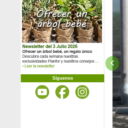
Ciprés de Lawson
Ciprés de Lawson 'Columnaris Glauca'
Ciprés de Lawson 'Ellwoodii'
Ciprés de Lawson 'Ellwood's Gold'
Ciprés de Leyland
Ciprés de los pantanos
Ciprés de Sawara 'Boulevard'
Ciprés Monterrey
Ciprés piramidal de Florencia
Ciruelo 'd'Ente', Ciruela de Agen
Ciruelo enano autofertil
Ciruelo 'Mirabelle de Nancy'
Ciruelo mirobolán
Ciruelo 'Président'
Síguenos
Ciruelo 'Quetsche d’Alsace'
Ciruelo 'Reine Claude d’Althan'
Ciruelo 'Reine Claude de Bavay'
Ciruelo 'Reine Claude dorée'
Ciruelo Rojo, Cerezo de Pissard
Citrón caviar
Clavel coronado blanco
Clavel coronado rojo
Clavel coronado rosado