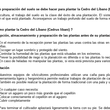
 preparación del suelo se debe hacer para plantar la Cedro del Líbano (
icultura, el trabajo del suelo es la clave del éxito de una plantación. El si
n el que está plantado. Aconsejamos un trabajo profundo del suelo de forma
mo plantar la Cedro del Líbano (Cedrus libani) ?
epción, almacenamiento y preparación de las plantas antes de su planta
En el momento de la recepción poner las plantas las unas contra las otras en 
ellas.
Escoger un lugar sombrío y protegido del viento.
Controlar la humedad de las plantas que está situadas en los extremos.
Prever la posibilidad de riego si la planatción es diferida o si las plantas lo ne
En caso de heladas no manipular las plantas, si esta está prevista para vari
ntación
Nuestros equipos de silvicultores profesionales utilizan una caña para p
herramienta ligera y hergonómica permite realizar trabajos de plantación de ca
También es posible realizar la plantación de forma tradicional con una pala y u
En cualquier caso necesita:
Hacer un agujero un poco más grande que el cepellón
Colocar correctamente el cepellón en el agujero
Cubrir completamente
Para terminar el cultivador aplastará ligeramente la tierra con su pie. Se debe