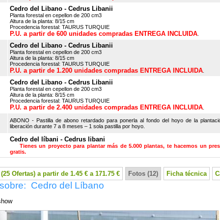
Cedro del Libano - Cedrus Libanii
Planta forestal en cepellon de 200 cm3
Altura de la planta: 8/15 cm
Procedencia forestal: TAURUS TURQUIE
P.U. a partir de 600 unidades compradas ENTREGA INCLUIDA
.
Cedro del Libano - Cedrus Libanii
Planta forestal en cepellon de 200 cm3
Altura de la planta: 8/15 cm
Procedencia forestal: TAURUS TURQUIE
P.U. a partir de 1.200 unidades compradas ENTREGA INCLUIDA
.
Cedro del Libano - Cedrus Libanii
Planta forestal en cepellon de 200 cm3
Altura de la planta: 8/15 cm
Procedencia forestal: TAURUS TURQUIE
P.U. a partir de 2.400 unidades compradas ENTREGA INCLUIDA
.
ABONO - Pastilla de abono retardado para ponerla al fondo del hoyo de la plantaci
liberación durante 7 a 8 meses – 1 sola pastilla por hoyo.
Cedro del líbani - Cedrus libani
Tienes un proyecto para plantar más de 5.000 plantas, te hacemos un pre
gratis.
(25 Ofertas) a partir de 1.45 € a 171.75 €
Fotos (12)
Ficha técnica
C
 sobre: Cedro del Líbano
show