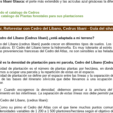
s libani Glauca:
el porte más extendido y las acículas azul grisáceas la difer
odo el catalogo de Cedros
l catalogo de Plantas forestales para sus plantaciones
r, Reforestar con Cedro del Líbano, Cedrus libani - Guía del silvi
edro del Líbano (Cedrus libani) ¿está adaptada a mi terreno?
o del Líbano (cedrus libani) puede crecer en diferentes tipos de suelos. Lo
calizos. El Cedro del Líbano teme la hidromorfia. Es muy tolerante al estrés
s proveniencias francesas del Cedro del Atlas, no son sensibles a las helada
l es la densidad de plantación para mi parcela, Cedro del Líbano (Cedru
idad de plantación es el número de plantas plantas por hectárea, en dond
mos a ocupar una parcela y la repartición de estas en el espacio.
idad de plantación se define por el espacio entre las líneas y la separación 
de las bases del itinerario silvícola que debe llevarnos a una ocupación fi
or.
o: Cuando escogemos la densidad, debemos pensar a la anchura del i
miento en las interlíneas. La separación de estas líneas nos debe permitir 
 Cedro del Líbano, (cedrus libani):
Como su primo el Cedro del Atlas con el que tiene muchos puntos comunes
densidades variables de 1 200 a 1 500 plantones/hectárea según el objetivo del