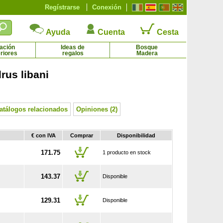
Regístrarse
Conexión
Ayuda
Cuenta
Cesta
ación
Ideas de
Bosque
riores
regalos
Madera
us libani
Brezo enano blanco
Brezo enano rojo
2.48 € - 14.61 €
2.69 € - 14.61 €
atálogos relacionados
Opiniones (2)
€ con IVA
Comprar
Disponibilidad
171.75
1 producto en stock
143.37
Disponible
129.31
Disponible