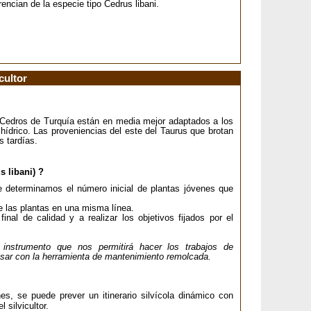
encian de la especie tipo Cedrus libani.
cultor
s Cedros de Turquía están en media mejor adaptados a los
 hídrico. Las proveniencias del este del Taurus que brotan
s tardías.
s libani) ?
e determinamos el número inicial de plantas jóvenes que
de las plantas en una misma línea.
nal de calidad y a realizar los objetivos fijados por el
nstrumento que nos permitirá hacer los trabajos de
pasar con la herramienta de mantenimiento remolcada.
, se puede prever un itinerario silvícola dinámico con
 silvicultor.