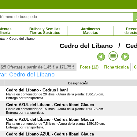
ientas
Bulbos y Semillas
Jardineras
Decor
dinería
Tierras Sustratos
Macetas
de exte
ntas
> Cedro del Líbano
Cedro del Líbano / Cedr
de verano rosa
Brezo de verano violeta
8 € - 7.04 €
4.00 € - 7.04 €
(25 Ofertas) a partir de 1.45 € a 171.75 €
Fotos (12)
Ficha técnica
C
ar: Cedro del Líbano
Designación
Cedro del Líbano - Cedrus libani
1
Planta en contenedor de 20 litros - Altura de la planta: 150/175 cm.
Entrega por transportista.
Cedro AZUL del Líbano - Cedrus libani Glauca
Planta en contenedor de 15 litros - Altura de la planta: 150/175 cm.
Entrega por transportista.
Cedro AZUL del Líbano - Cedrus libani Glauca
Z
Planta en contenedor de 7,5 litros - Altura de la planta: 125/150 cm.
Entrega por transportista.
Cedro del Líbano AZUL - Cedrus libani Glauca