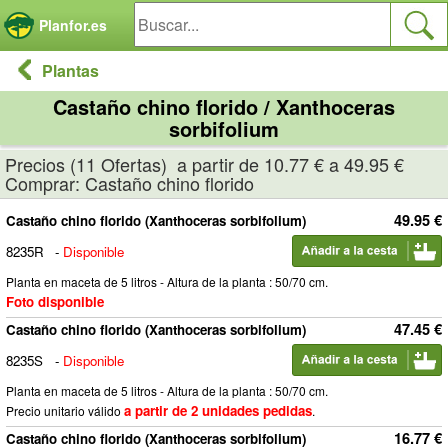
Panel de gestión de cookies
Planfor.es
Plantas
Castaño chino florido / Xanthoceras
sorbifolium
Precios (11 Ofertas) a partir de 10.77 € a 49.95 €
Comprar: Castaño chino florido
49.95 €
Castaño chino florido (Xanthoceras sorbifolium)
8235R
-
Disponible
Planta en maceta de 5 litros - Altura de la planta : 50/70 cm.
Foto disponible
47.45 €
Castaño chino florido (Xanthoceras sorbifolium)
8235S
-
Disponible
Planta en maceta de 5 litros - Altura de la planta : 50/70 cm.
a partir de 2 unidades pedidas
Precio unitario válido
.
16.77 €
Castaño chino florido (Xanthoceras sorbifolium)