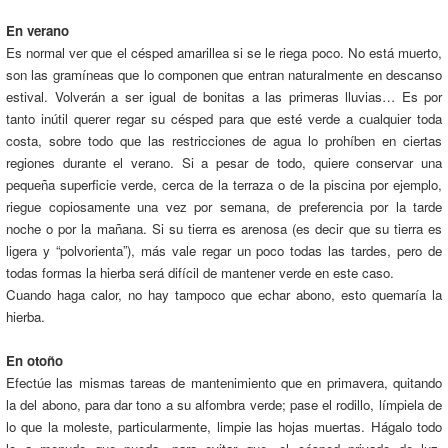
En verano
Es normal ver que el césped amarillea si se le riega poco. No está muerto,
son las gramíneas que lo componen que entran naturalmente en descanso
estival. Volverán a ser igual de bonitas a las primeras lluvias… Es por
tanto inútil querer regar su césped para que esté verde a cualquier toda
costa, sobre todo que las restricciones de agua lo prohíben en ciertas
regiones durante el verano. Si a pesar de todo, quiere conservar una
pequeña superficie verde, cerca de la terraza o de la piscina por ejemplo,
riegue copiosamente una vez por semana, de preferencia por la tarde
noche o por la mañana. Si su tierra es arenosa (es decir que su tierra es
ligera y “polvorienta”), más vale regar un poco todas las tardes, pero de
todas formas la hierba será difícil de mantener verde en este caso.
Cuando haga calor, no hay tampoco que echar abono, esto quemaría la
hierba.
En otoño
Efectúe las mismas tareas de mantenimiento que en primavera, quitando
la del abono, para dar tono a su alfombra verde; pase el rodillo, límpiela de
lo que la moleste, particularmente, limpie las hojas muertas. Hágalo todo