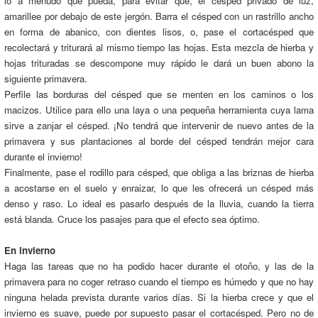
lo a menudo que pueda, para evitar que, el césped privado de luz,
amarillee por debajo de este jergón. Barra el césped con un rastrillo ancho
en forma de abanico, con dientes lisos, o, pase el cortacésped que
recolectará y triturará al mismo tiempo las hojas. Esta mezcla de hierba y
hojas trituradas se descompone muy rápido le dará un buen abono la
siguiente primavera.
Perfile las borduras del césped que se menten en los caminos o los
macizos. Utilice para ello una laya o una pequeña herramienta cuya lama
sirve a zanjar el césped. ¡No tendrá que intervenir de nuevo antes de la
primavera y sus plantaciones al borde del césped tendrán mejor cara
durante el invierno!
Finalmente, pase el rodillo para césped, que obliga a las briznas de hierba
a acostarse en el suelo y enraizar, lo que les ofrecerá un césped más
denso y raso. Lo ideal es pasarlo después de la lluvia, cuando la tierra
está blanda. Cruce los pasajes para que el efecto sea óptimo.
En invierno
Haga las tareas que no ha podido hacer durante el otoño, y las de la
primavera para no coger retraso cuando el tiempo es húmedo y que no hay
ninguna helada prevista durante varios días. Si la hierba crece y que el
invierno es suave, puede por supuesto pasar el cortacésped. Pero no de