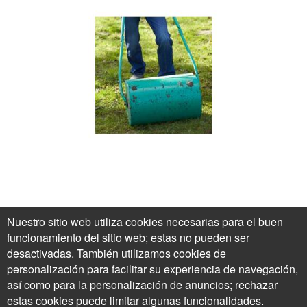
Un bonito césped
Nuestro sitio web utiliza cookies necesarias para el buen
El rodillo da como resultado un césped más denso.
funcionamiento del sitio web; estas no pueden ser
Autor:
Jean-Michel Groult
desactivadas. También utilizamos cookies de
Copyright
personalización para facilitar su experiencia de navegación,
así como para la personalización de anuncios; rechazar
estas cookies puede limitar algunas funcionalidades.