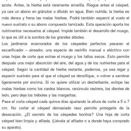
azote. Antes, la hierba está raramente amarilla. Riegue antes el césped,
ya use un abono en gránulos o diluido en agua. Bien nutrida, la hierba es
más densa y frena las malas hierbas. Podrá también esparcir al vuelo el
nuevo sustrato o su abono compuesto tamizado. Esta operación aporta los
nutrimentos necesarios al césped. Impide también el desarrollo del musgo,
lo que es útil a la sombra de los grandes árboles.
Los jardineros enamorados de los céspedes perfectos pasaran el
escarificador – aireador, una especie de rastrillo manual o eléctrico con
unas hojas de corte que extrae el musgo y los tallos secos. Esto permite
después una mejor absorción del aire, del agua y de los nutrientes para el
césped. Según la cantidad de hierba restante, podemos, ya sea regar y
esparcir sustrato para el que el césped se densifique, o volver a sembrar
ligeramente por encima. Si no quiere utilizar un desherbante, extirpe las
malas hierbas como los cardos blancos, ranúnculo rastrera, los dientes de
león, pero deje los tréboles y las margaritas.
Pase el corta césped cada quince días ajustando la altura de corte a 5 o 7
cm. No cortar el césped demasiado raso permite protegerle de la
desecación. ¿El secreto de los céspedes bonitos? Una hoja de corta
césped bien limpia y afilada. (Llévela al afilador o a donde haya comprado
su aparato).