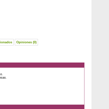
cionados
Opiniones (0)
o.
nsas.