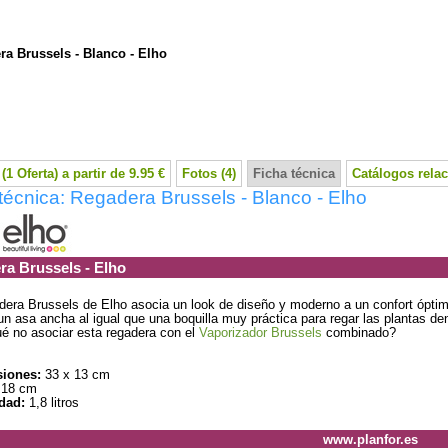
a Brussels - Blanco - Elho
(1 Oferta) a partir de 9.95 €
Fotos (4)
Ficha técnica
Catálogos rela
técnica: Regadera Brussels - Blanco - Elho
a Brussels - Elho
dera Brussels de Elho asocia un look de diseño y moderno a un confort óptim
n asa ancha al igual que una boquilla muy práctica para regar las plantas de
é no asociar esta regadera con el
Vaporizador Brussels
combinado?
iones:
33 x 13 cm
18 cm
dad:
1,8 litros
www.planfor.es