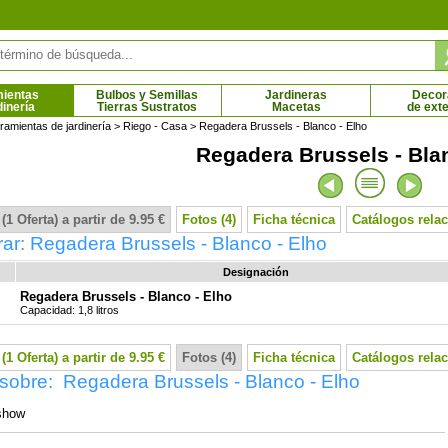
ientas
Bulbos y Semillas
Jardineras
Decor
dinería
Tierras Sustratos
Macetas
de exte
ramientas de jardinería
>
Riego - Casa
> Regadera Brussels - Blanco - Elho
Regadera Brussels - Bla
rry', Fresa-frambuesa
Fresas 'Pineberry', Fresa blanca-Piña
3 € - 6.44 €
3.73 € - 6.44 €
(1 Oferta) a partir de 9.95 €
Fotos (4)
Ficha técnica
Catálogos rela
r: Regadera Brussels - Blanco - Elho
Designación
Regadera Brussels - Blanco - Elho
Capacidad: 1,8 litros
(1 Oferta) a partir de 9.95 €
Fotos (4)
Ficha técnica
Catálogos rela
sobre: Regadera Brussels - Blanco - Elho
show