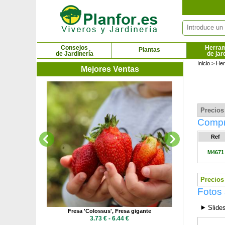
Panel de gestión de cookies
Consejos
Herram
Plantas
de Jardinería
de jar
Inicio
>
Her
Mejores Ventas
Fresa 'Frambe
3.7
Precios 
Compra
Ref
M4671
Precios 
Fotos 
⯈ Slide
tage'
Fresa 'Colossus', Fresa gigante
 €
3.73 € - 6.44 €