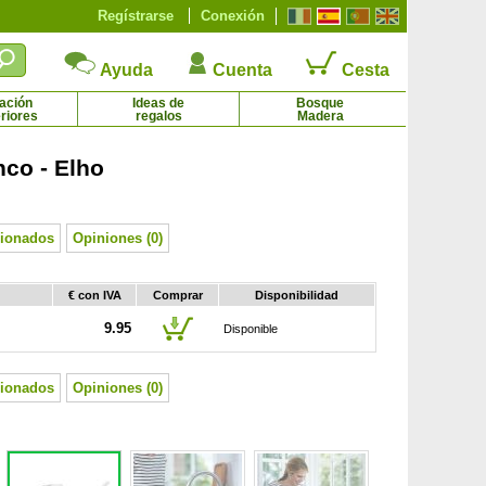
Regístrarse
Conexión
Ayuda
Cuenta
Cesta
ación
Ideas de
Bosque
riores
regalos
Madera
nco - Elho
Gaura rosa de Lindheimer
Geranio vivaz 'Johnson Blue'
2.98 € - 7.02 €
2.29 € - 4.92 €
cionados
Opiniones (0)
€ con IVA
Comprar
Disponibilidad
9.95
Disponible
cionados
Opiniones (0)