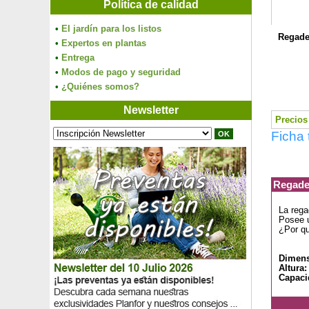
Política de calidad
•
El jardín para los listos
Regader
•
Expertos en plantas
•
Entrega
•
Modos de pago y seguridad
•
¿Quiénes somos?
Newsletter
Precios 
Ficha 
Regader
La rega
Posee u
¿Por qu
Dimens
Altura:
Capaci